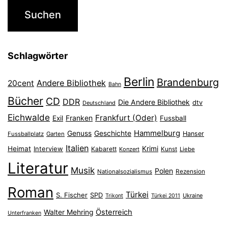
Schlagwörter
Berlin
Brandenburg
Andere Bibliothek
20cent
Bahn
Bücher
CD
DDR
Die Andere Bibliothek
dtv
Deutschland
Eichwalde
Frankfurt (Oder)
Franken
Exil
Fussball
Hammelburg
Genuss
Geschichte
Hanser
Fussballplatz
Garten
Italien
Heimat
Interview
Krimi
Kabarett
Konzert
Kunst
Liebe
Literatur
Musik
Polen
Nationalsozialismus
Rezension
Roman
Türkei
S. Fischer
SPD
Ukraine
Trikont
Türkei 2011
Österreich
Walter Mehring
Unterfranken