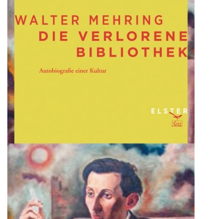
die
DDR
noch
immer
da