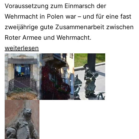
Voraussetzung zum Einmarsch der
Wehrmacht in Polen war – und für eine fast
zweijährige gute Zusammenarbeit zwischen
Roter Armee und Wehrmacht.
Claudia
weiterlesen
Weber
erinnert
faszinierend
an
den
Hitler-
Stalin-
Pakt