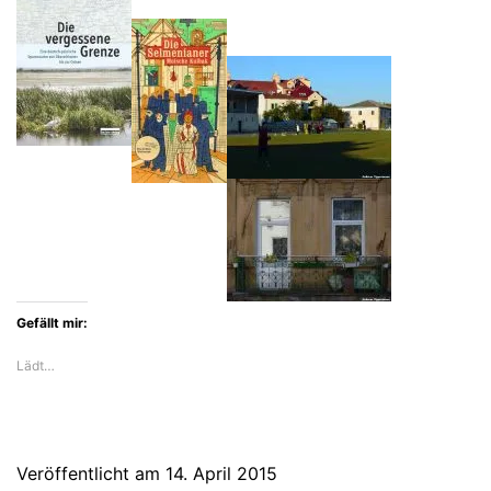
an
den
Völkermörder
Stalin
Gefällt mir:
Lädt…
Veröffentlicht am
14. April 2015