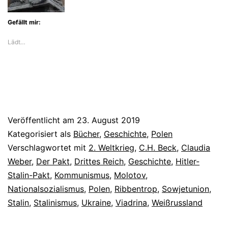
Gefällt mir:
Lädt…
Veröffentlicht am
23. August 2019
Kategorisiert als
Bücher
,
Geschichte
,
Polen
Verschlagwortet mit
2. Weltkrieg
,
C.H. Beck
,
Claudia
Weber
,
Der Pakt
,
Drittes Reich
,
Geschichte
,
Hitler-
Stalin-Pakt
,
Kommunismus
,
Molotov
,
Nationalsozialismus
,
Polen
,
Ribbentrop
,
Sowjetunion
,
Stalin
,
Stalinismus
,
Ukraine
,
Viadrina
,
Weißrussland