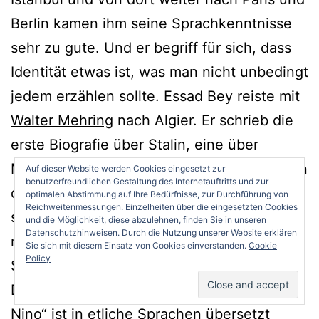
Berlin kamen ihm seine Sprachkenntnisse
sehr zu gute. Und er begriff für sich, dass
Identität etwas ist, was man nicht unbedingt
jedem erzählen sollte. Essad Bey reiste mit
Walter Mehring
nach Algier. Er schrieb die
erste Biografie über Stalin, eine über
Mohammed. Und wer diese Bücher heute in
Auf dieser Website werden Cookies eingesetzt zur
benutzerfreundlichen Gestaltung des Internetauftritts und zur
die Hand nimmt und liest, wird erstaunt
optimalen Abstimmung auf Ihre Bedürfnisse, zur Durchführung von
Reichweitenmessungen. Einzelheiten über die eingesetzten Cookies
sein, wie gegenwärtig die Sprache ist, wie
und die Möglichkeit, diese abzulehnen, finden Sie in unseren
Datenschutzhinweisen. Durch die Nutzung unserer Website erklären
modern die Gedanken, wie packend der
Sie sich mit diesem Einsatz von Cookies einverstanden.
Cookie
Policy
Stil.
Das gilt auch für seine Romane. „
Ali und
Nino
“ ist in etliche Sprachen übersetzt