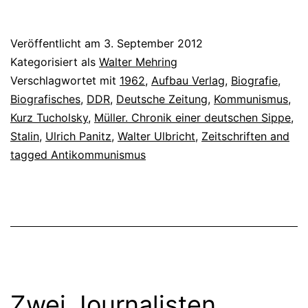
Veröffentlicht am
3. September 2012
Kategorisiert als
Walter Mehring
Verschlagwortet mit
1962
,
Aufbau Verlag
,
Biografie
,
Biografisches
,
DDR
,
Deutsche Zeitung
,
Kommunismus
,
Kurz Tucholsky
,
Müller. Chronik einer deutschen Sippe
,
Stalin
,
Ulrich Panitz
,
Walter Ulbricht
,
Zeitschriften and
tagged Antikommunismus
Zwei Journalisten