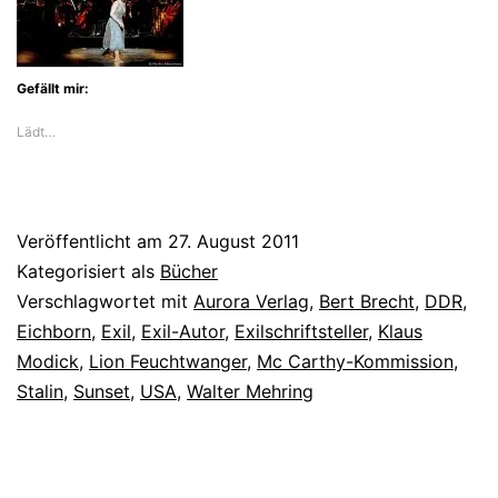
Gefällt mir:
Lädt…
Veröffentlicht am
27. August 2011
Kategorisiert als
Bücher
Verschlagwortet mit
Aurora Verlag
,
Bert Brecht
,
DDR
,
Eichborn
,
Exil
,
Exil-Autor
,
Exilschriftsteller
,
Klaus
Modick
,
Lion Feuchtwanger
,
Mc Carthy-Kommission
,
Stalin
,
Sunset
,
USA
,
Walter Mehring