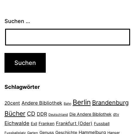
Suchen …
Schlagwörter
Berlin
Brandenburg
Andere Bibliothek
20cent
Bahn
Bücher
CD
DDR
Die Andere Bibliothek
dtv
Deutschland
Eichwalde
Frankfurt (Oder)
Franken
Exil
Fussball
Hammelburg
Genuss
Geschichte
Hanser
Fussballplatz
Garten