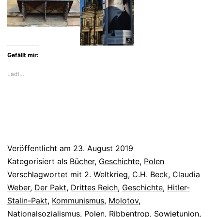
Stalin-
Pakt
Gefällt mir:
Lädt…
Veröffentlicht am
23. August 2019
Kategorisiert als
Bücher
,
Geschichte
,
Polen
Verschlagwortet mit
2. Weltkrieg
,
C.H. Beck
,
Claudia
Weber
,
Der Pakt
,
Drittes Reich
,
Geschichte
,
Hitler-
Stalin-Pakt
,
Kommunismus
,
Molotov
,
Nationalsozialismus
,
Polen
,
Ribbentrop
,
Sowjetunion
,