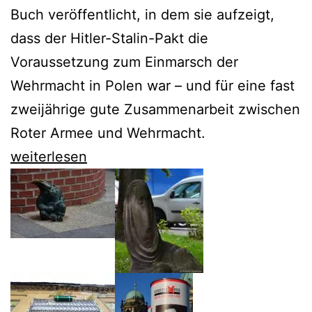
Buch veröffentlicht, in dem sie aufzeigt,
dass der Hitler-Stalin-Pakt die
Voraussetzung zum Einmarsch der
Wehrmacht in Polen war – und für eine fast
zweijährige gute Zusammenarbeit zwischen
Roter Armee und Wehrmacht.
Claudia
weiterlesen
Weber
erinnert
faszinierend
an
den
Hitler-