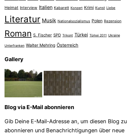
Italien
Heimat
Interview
Krimi
Kabarett
Konzert
Kunst
Liebe
Literatur
Musik
Polen
Nationalsozialismus
Rezension
Roman
Türkei
S. Fischer
SPD
Ukraine
Trikont
Türkei 2011
Österreich
Walter Mehring
Unterfranken
Gallery
Blog via E-Mail abonnieren
Gib Deine E-Mail-Adresse an, um diesen Blog zu
abonnieren und Benachrichtigungen über neue