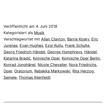
Veröffentlicht am
4. Juni 2018
Kategorisiert als
Musik
Verschlagwortet mit
Allan Clayton
,
Barrie Kosky
,
Eric
Jurenas
,
Evan Hughes
,
Ezgi Kutlu
,
Frank Schulte
,
Georg Friedrich Händel
,
George Humphreys
,
Händel
,
Katarina Bradić
,
Komische Oper
,
Komische Oper Berlin
,
Konrad Junghänel
,
Nicole Chevalier
,
Nora Friedrichs
,
Oper
,
Oratorium
,
Rebekka Markowski
,
Rita Herzog
,
Semele
,
Thomas Ihlenfeldt