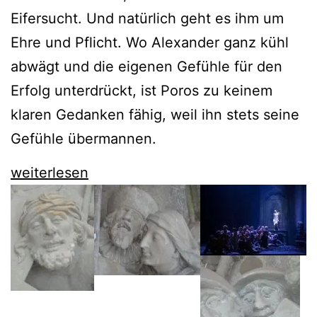
Eifersucht. Und natürlich geht es ihm um
Ehre und Pflicht. Wo Alexander ganz kühl
abwägt und die eigenen Gefühle für den
Erfolg unterdrückt, ist Poros zu keinem
klaren Gedanken fähig, weil ihn stets seine
Gefühle übermannen.
Poros
weiterlesen
der
Komischen
Oper
bleibt
nette
Unterhaltung