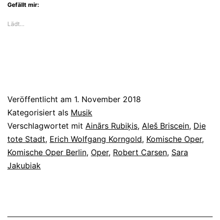
Stadt“
Gefällt mir:
von
Lädt…
Korngold
Veröffentlicht am
1. November 2018
Kategorisiert als
Musik
Verschlagwortet mit
Ainārs Rubiķis
,
Aleš Briscein
,
Die
tote Stadt
,
Erich Wolfgang Korngold
,
Komische Oper
,
Komische Oper Berlin
,
Oper
,
Robert Carsen
,
Sara
Jakubiak