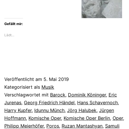
Gefällt mir:
Lädt…
Veröffentlicht am
5. Mai 2019
Kategorisiert als
Musik
Verschlagwortet mit
Barock
,
Dominik Köninger
,
Eric
Jurenas
,
Georg Friedrich Händel
,
Hans Schavernoch
,
Harry Kupfer
,
Idunnu Münch
,
Jörg Halubek
,
Jürgen
Hoffmann
,
Komische Oper
,
Komische Oper Berlin
,
Oper
,
Philipp Meierhöfer
,
Poros
,
Ruzan Mantashyan
,
Samuli