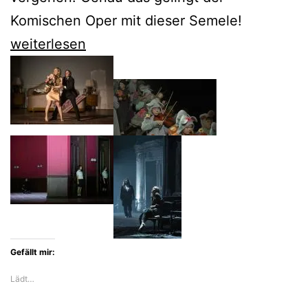
Komischen Oper mit dieser Semele!
Nicole
weiterlesen
Chevalier
triumphiert
als
Semele
an
der
Komischen
Oper
Gefällt mir:
Lädt…