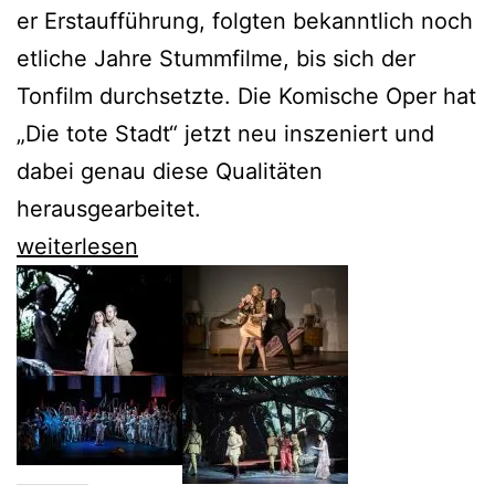
er Erstaufführung, folgten bekanntlich noch
etliche Jahre Stummfilme, bis sich der
Tonfilm durchsetzte. Die Komische Oper hat
„Die tote Stadt“ jetzt neu inszeniert und
dabei genau diese Qualitäten
herausgearbeitet.
Die
weiterlesen
Komische
Oper
zeigt
uns
„Die
tote