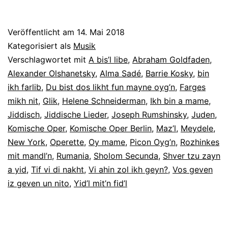
Veröffentlicht am
14. Mai 2018
Kategorisiert als
Musik
Verschlagwortet mit
A bis’l libe
,
Abraham Goldfaden
,
Alexander Olshanetsky
,
Alma Sadé
,
Barrie Kosky
,
bin
ikh farlib
,
Du bist dos likht fun mayne oyg’n
,
Farges
mikh nit
,
Glik
,
Helene Schneiderman
,
Ikh bin a mame
,
Jiddisch
,
Jiddische Lieder
,
Joseph Rumshinsky
,
Juden
,
Komische Oper
,
Komische Oper Berlin
,
Maz’l
,
Meydele
,
New York
,
Operette
,
Oy mame
,
Picon Oyg’n
,
Rozhinkes
mit mandl’n
,
Rumania
,
Sholom Secunda
,
Shver tzu zayn
a yid
,
Tif vi di nakht
,
Vi ahin zol ikh geyn?
,
Vos geven
iz geven un nito
,
Yid’l mit’n fid’l