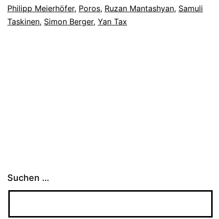
Philipp Meierhöfer
,
Poros
,
Ruzan Mantashyan
,
Samuli
Taskinen
,
Simon Berger
,
Yan Tax
Suchen …