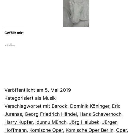
Gefällt mir:
Lädt…
Veröffentlicht am
5. Mai 2019
Kategorisiert als
Musik
Verschlagwortet mit
Barock
,
Dominik Köninger
,
Eric
Jurenas
,
Georg Friedrich Händel
,
Hans Schavernoch
,
Harry Kupfer
,
Idunnu Münch
,
Jörg Halubek
,
Jürgen
Hoffmann
,
Komische Oper
,
Komische Oper Berlin
,
Oper
,