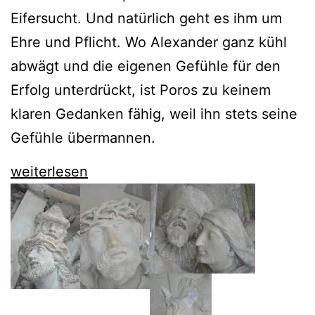
Eifersucht. Und natürlich geht es ihm um
Ehre und Pflicht. Wo Alexander ganz kühl
abwägt und die eigenen Gefühle für den
Erfolg unterdrückt, ist Poros zu keinem
klaren Gedanken fähig, weil ihn stets seine
Gefühle übermannen.
Poros
weiterlesen
der
Komischen
Oper
bleibt
nette
Unterhaltung