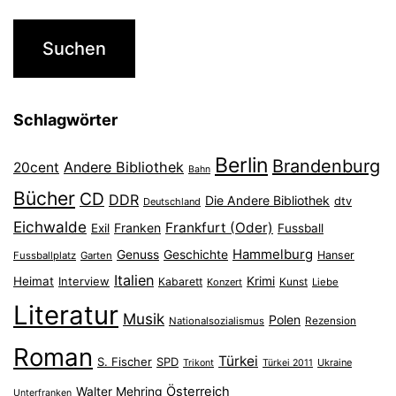
Schlagwörter
Berlin
Brandenburg
Andere Bibliothek
20cent
Bahn
Bücher
CD
DDR
Die Andere Bibliothek
dtv
Deutschland
Eichwalde
Frankfurt (Oder)
Franken
Exil
Fussball
Hammelburg
Genuss
Geschichte
Hanser
Fussballplatz
Garten
Italien
Heimat
Interview
Krimi
Kabarett
Konzert
Kunst
Liebe
Literatur
Musik
Polen
Nationalsozialismus
Rezension
Roman
Türkei
S. Fischer
SPD
Ukraine
Trikont
Türkei 2011
Österreich
Walter Mehring
Unterfranken