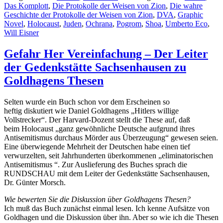
Das Komplott
,
Die Protokolle der Weisen von Zion
,
Die wahre
Geschichte der Protokolle der Weisen von Zion
,
DVA
,
Graphic
Novel
,
Holocaust
,
Juden
,
Ochrana
,
Pogrom
,
Shoa
,
Umberto Eco
,
Will Eisner
Gefahr Her Vereinfachung – Der Leiter
der Gedenkstätte Sachsenhausen zu
Goldhagens Thesen
Selten wurde ein Buch schon vor dem Erscheinen so
heftig diskutiert wie Daniel Goldhagens „Hitlers willige
Vollstrecker“. Der Harvard-Dozent stellt die These auf, daß
beim Holocaust „ganz gewöhnliche Deutsche aufgrund ihres
Antisemitismus durchaus Mörder aus Überzeugung“ gewesen seien.
Eine überwiegende Mehrheit der Deutschen habe einen tief
verwurzelten, seit Jahrhunderten überkommenen „eliminatorischen
Antisemitismus “. Zur Auslieferung des Buches sprach die
RUNDSCHAU mit dem Leiter der Gedenkstätte Sachsenhausen,
Dr. Günter Morsch.
Wie bewerten Sie die Diskussion über Goldhagens Thesen?
Ich muß das Buch zunächst einmal lesen. Ich kenne Aufsätze von
Goldhagen und die Diskussion über ihn. Aber so wie ich die Thesen