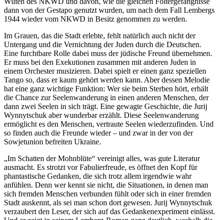
Wüten des NKWD und davon, wie die gleichen Foltergefängnisse
dann von der Gestapo genutzt wurden, um nach dem Fall Lembergs
1944 wieder vom NKWD in Besitz genommen zu werden.
Im Grauen, das die Stadt erlebte, fehlt natürlich auch nicht der
Untergang und die Vernichtung der Juden durch die Deutschen.
Eine furchtbare Rolle dabei muss der jüdische Freund übernehmen.
Er muss bei den Exekutionen zusammen mit anderen Juden in
einem Orchester musizieren. Dabei spielt er einen ganz speziellen
Tango so, dass er kaum gehört werden kann. Aber dessen Melodie
hat eine ganz wichtige Funktion: Wer sie beim Sterben hört, erhält
die Chance zur Seelenwanderung in einen anderen Menschen, der
dann zwei Seelen in sich trägt. Eine gewagte Geschichte, die Jurij
Wynnytschuk aber wunderbar erzählt. Diese Seelenwanderung
ermöglicht es den Menschen, vertraute Seelen wiederzufinden. Und
so finden auch die Freunde wieder – und zwar in der von der
Sowjetunion befreiten Ukraine.
„Im Schatten der Mohnblüte“ vereinigt alles, was gute Literatur
ausmacht. Es strotzt vor Fabulierfreude, es öffnet den Kopf für
phantastische Gedanken, die sich trotz allem irgendwie wahr
anfühlen. Denn wer kennt sie nicht, die Situationen, in denen man
sich fremden Menschen verbunden fühlt oder sich in einer fremden
Stadt auskennt, als sei man schon dort gewesen. Jurij Wynnytschuk
verzaubert den Leser, der sich auf das Gedankenexperiment einlässt.