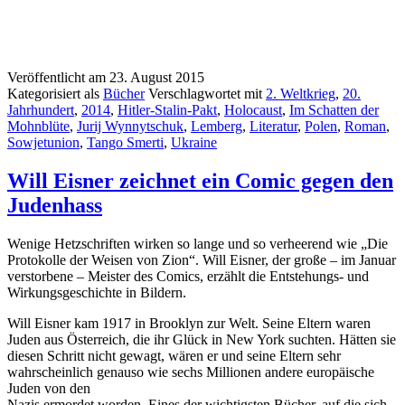
Veröffentlicht am
23. August 2015
Kategorisiert als
Bücher
Verschlagwortet mit
2. Weltkrieg
,
20.
Jahrhundert
,
2014
,
Hitler-Stalin-Pakt
,
Holocaust
,
Im Schatten der
Mohnblüte
,
Jurij Wynnytschuk
,
Lemberg
,
Literatur
,
Polen
,
Roman
,
Sowjetunion
,
Tango Smerti
,
Ukraine
Will Eisner zeichnet ein Comic gegen den
Judenhass
Wenige Hetzschriften wirken so lange und so verheerend wie „Die
Protokolle der Weisen von Zion“. Will Eisner, der große – im Januar
verstorbene – Meister des Comics, erzählt die Entstehungs- und
Wirkungsgeschichte in Bildern.
Will Eisner kam 1917 in Brooklyn zur Welt. Seine Eltern waren
Juden aus Österreich, die ihr Glück in New York suchten. Hätten sie
diesen Schritt nicht gewagt, wären er und seine Eltern sehr
wahrscheinlich genauso wie sechs Millionen andere europäische
Juden von den
Nazis ermordet worden. Eines der wichtigsten Bücher, auf die sich