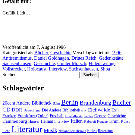
Gefällt mir:
Gefällt
Lädt…
Veröffentlicht am
7. August 1996
Kategorisiert als
Bücher
,
Geschichte
Verschlagwortet mit
1996
,
Antisemitismus
,
Daniel Goldhagen
,
Drittes Reich
,
Gedenkstätte
Sachsenhausen
,
Geschichte
,
Günter Morsch
,
Hitlers willige
Vollstrecker
,
Holocaust
,
Interview
,
Sachsenhausen
,
Shoa
Suchen …
Schlagwörter
Berlin
Bücher
Brandenburg
20cent
Andere Bibliothek
Bahn
CD
Eichwalde
DDR
Die Andere Bibliothek
dtv
Exil
Deutschland
Frankfurt (Oder)
Franken
Fussball
Genuss
Geschichte
Fussballplatz
Garten
Italien
Hammelburg
Heimat
Interview
Krimi
Hanser
Kabarett
Kunst
Konzert
Literatur
Musik
Polen
Rezension
Liebe
Nationalsozialismus