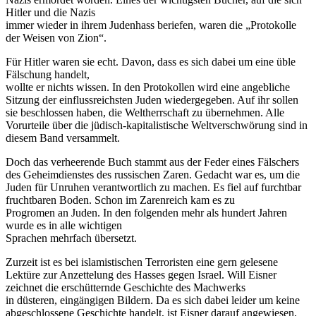
Hitler und die Nazis
immer wieder in ihrem Judenhass beriefen, waren die „Protokolle
der Weisen von Zion“.
Für Hitler waren sie echt. Davon, dass es sich dabei um eine üble
Fälschung handelt,
wollte er nichts wissen. In den Protokollen wird eine angebliche
Sitzung der einflussreichsten Juden wiedergegeben. Auf ihr sollen
sie beschlossen haben, die Weltherrschaft zu übernehmen. Alle
Vorurteile über die jüdisch-kapitalistische Weltverschwörung sind in
diesem Band versammelt.
Doch das verheerende Buch stammt aus der Feder eines Fälschers
des Geheimdienstes des russischen Zaren. Gedacht war es, um die
Juden für Unruhen verantwortlich zu machen. Es fiel auf furchtbar
fruchtbaren Boden. Schon im Zarenreich kam es zu
Progromen an Juden. In den folgenden mehr als hundert Jahren
wurde es in alle wichtigen
Sprachen mehrfach übersetzt.
Zurzeit ist es bei islamistischen Terroristen eine gern gelesene
Lektüre zur Anzettelung des Hasses gegen Israel. Will Eisner
zeichnet die erschütternde Geschichte des Machwerks
in düsteren, eingängigen Bildern. Da es sich dabei leider um keine
abgeschlossene Geschichte handelt, ist Eisner darauf angewiesen,