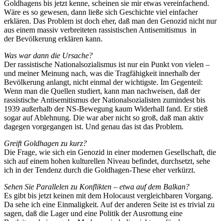
Goldhagens bis jetzt kenne, scheinen sie mir etwas vereinfachend.
Wäre es so gewesen, dann ließe sich Geschichte viel einfacher
erklären. Das Problem ist doch eher, daß man den Genozid nicht nur
aus einem massiv verbreiteten rassistischen Antisemitismus in
der Bevölkerung erklären kann.
Was war dann die Ursache?
Der rassistische Nationalsozialismus ist nur ein Punkt von vielen –
und meiner Meinung nach, was die Tragfähigkeit innerhalb der
Bevölkerung anlangt, nicht einmal der wichtigste. Im Gegenteil:
Wenn man die Quellen studiert, kann man nachweisen, daß der
rassistische Antisemitismus der Nationalsozialisten zumindest bis
1939 außerhalb der NS-Bewegung kaum Widerhall fand. Er stieß
sogar auf Ablehnung. Die war aber nicht so groß, daß man aktiv
dagegen vorgegangen ist. Und genau das ist das Problem.
Greift Goldhagen zu kurz?
Die Frage, wie sich ein Genozid in einer modernen Gesellschaft, die
sich auf einem hohen kulturellen Niveau befindet, durchsetzt, sehe
ich in der Tendenz durch die Goldhagen-These eher verkürzt.
Sehen Sie Parallelen zu Konflikten – etwa auf dem Balkan?
Es gibt bis jetzt keinen mit dem Holocaust vergleichbaren Vorgang.
Da sehe ich eine Einmaligkeit. Auf der anderen Seite ist es trivial zu
sagen, daß die Lager und eine Politik der Ausrottung eine