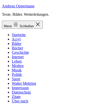
Zum
Andreas Oppermann
Inhalt
Texte. Bilder. Weiterleitungen.
springen
Menü
Schließen
Startseite
Acryl
Bilder
Bücher
Geschichte
Internet
Leben
Medien
Musik
Politik
Sport
Walter Mehring
Impressum
Datenschutz
Zitate
Über mich