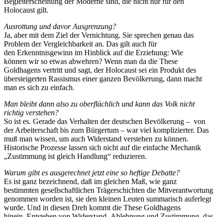
Begleiterscheinung der Moderne sind, die nicht nur für den
Holocaust gilt.
Ausrottung und davor Ausgrenzung?
Ja, aber mit dem Ziel der Vernichtung. Sie sprechen genau das
Problem der Vergleichbarkeit an. Das gilt auch für
den Erkenntnisgewinn im Hinblick auf die Erziehung: Wie
können wir so etwas abwehren? Wenn man da die These
Goldhagens vertritt und sagt, der Holocaust sei ein Produkt des
übersteigerten Rassismus einer ganzen Bevölkerung, dann macht
man es sich zu einfach.
Man bleibt dann also zu oberflächlich und kann das Volk nicht
richtig verstehen?
So ist es. Gerade das Verhalten der deutschen Bevölkerung – von
der Arbeiterschaft bis zum Bürgertum – war viel komplizierter. Das
muß man wissen, um auch Widerstand verstehen zu können.
Historische Prozesse lassen sich nicht auf die einfache Mechanik
„Zustimmung ist gleich Handlung“ reduzieren.
Warum gibt es ausgerechnet jetzt eine so heftige Debatte?
Es ist ganz bezeichnend, daß im gleichen Maß, wie ganz
bestimmten gesellschaftlichen Trägerschichten die Mitverantwortung
genommen worden ist, sie den kleinen Leuten summarisch auferlegt
wurde. Und in diesen Dreh kommt die These Goldhagens
hinein. Entstehen von Widerstand, Ablehnung und Zustimmung, das