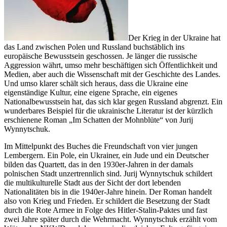
Der Krieg in der Ukraine hat
das Land zwischen Polen und Russland buchstäblich ins
europäische Bewusstsein geschossen. Je länger die russische
Aggression währt, umso mehr beschäftigen sich Öffentlichkeit und
Medien, aber auch die Wissenschaft mit der Geschichte des Landes.
Und umso klarer schält sich heraus, dass die Ukraine eine
eigenständige Kultur, eine eigene Sprache, ein eigenes
Nationalbewusstsein hat, das sich klar gegen Russland abgrenzt. Ein
wunderbares Beispiel für die ukrainische Literatur ist der kürzlich
erschienene Roman „Im Schatten der Mohnblüte“ von Jurij
Wynnytschuk.
Im Mittelpunkt des Buches die Freundschaft von vier jungen
Lembergern. Ein Pole, ein Ukrainer, ein Jude und ein Deutscher
bilden das Quartett, das in den 1930er-Jahren in der damals
polnischen Stadt unzertrennlich sind. Jurij Wynnytschuk schildert
die multikulturelle Stadt aus der Sicht der dort lebenden
Nationalitäten bis in die 1940er-Jahre hinein. Der Roman handelt
also von Krieg und Frieden. Er schildert die Besetzung der Stadt
durch die Rote Armee in Folge des Hitler-Stalin-Paktes und fast
zwei Jahre später durch die Wehrmacht. Wynnytschuk erzählt vom