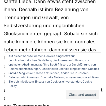
sanfte Liebe. Denn etwas steht zwischen
ihnen. Deshalb ist ihre Beziehung von
Trennungen und Gewalt, von
Selbstzerstörung und unglaublichen
Glücksmomenten geprägt. Sobald sie sich
nahe kommen, können sie kein normales
Leben mehr führen, dann müssen sie das
Auf dieser Website werden Cookies eingesetzt zur
Leben in Extase mit Sex und Drogen
benutzerfreundlichen Gestaltung des Internetauftritts und zur
optimalen Abstimmung auf Ihre Bedürfnisse, zur Durchführung von
spüren, dann verschwindet das, was man
Reichweitenmessungen. Einzelheiten über die eingesetzten Cookies
gemeinhin für Glück hält. Denn in der
und die Möglichkeit, diese abzulehnen, finden Sie in unseren
Datenschutzhinweisen. Durch die Nutzung unserer Website erklären
körperlichen Pein, in der seelischen Qual,
Sie sich mit diesem Einsatz von Cookies einverstanden.
Cookie
Policy
aber auch in der unglaublichen Zweisamkeit
erleben sie eine ganz andere Dimension
des Zusammenseins.