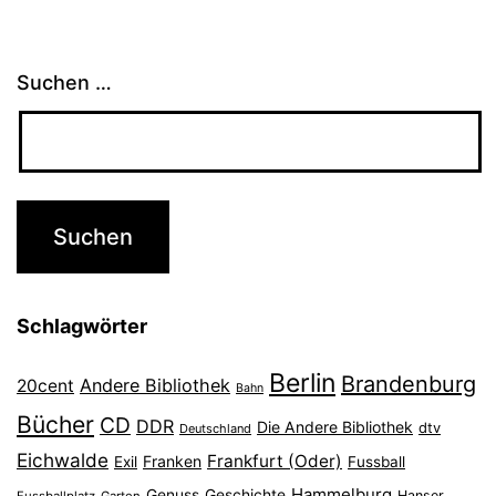
Suchen …
Schlagwörter
Berlin
Brandenburg
Andere Bibliothek
20cent
Bahn
Bücher
CD
DDR
Die Andere Bibliothek
dtv
Deutschland
Eichwalde
Frankfurt (Oder)
Franken
Exil
Fussball
Hammelburg
Genuss
Geschichte
Hanser
Fussballplatz
Garten