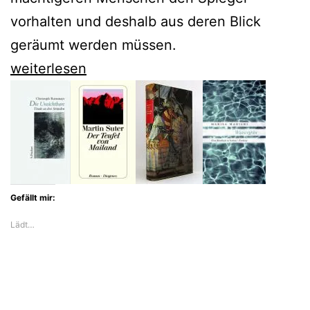
vorhalten und deshalb aus deren Blick
geräumt werden müssen.
Ilja
weiterlesen
Ehrenburg
bringt
uns
mit
dem
Gefällt mir:
traurigen
Lädt…
Lasik
Roitschwantz
zum
Lachen