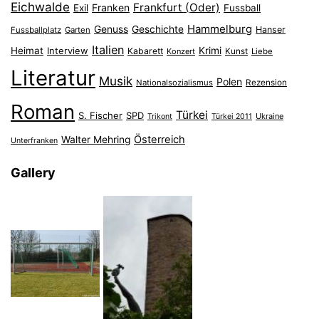
Eichwalde
Frankfurt (Oder)
Franken
Exil
Fussball
Hammelburg
Genuss
Geschichte
Hanser
Fussballplatz
Garten
Italien
Heimat
Interview
Krimi
Kabarett
Konzert
Kunst
Liebe
Literatur
Musik
Polen
Nationalsozialismus
Rezension
Roman
Türkei
S. Fischer
SPD
Ukraine
Trikont
Türkei 2011
Österreich
Walter Mehring
Unterfranken
Gallery