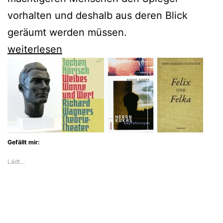
vorhalten und deshalb aus deren Blick
geräumt werden müssen.
Ilja
weiterlesen
Ehrenburg
bringt
uns
mit
dem
Gefällt mir:
traurigen
Lädt…
Lasik
Roitschwantz
zum
Lachen