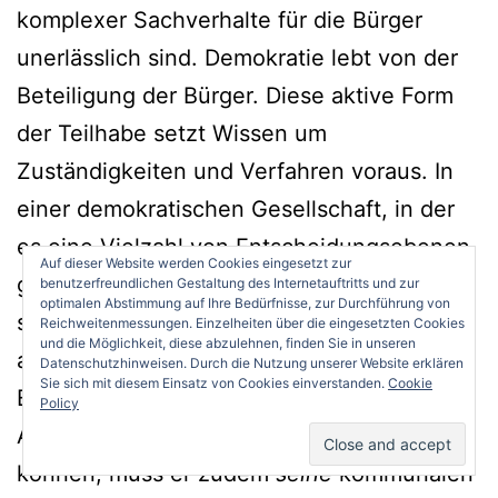
komplexer Sachverhalte für die Bürger
unerlässlich sind. Demokratie lebt von der
Beteiligung der Bürger. Diese aktive Form
der Teilhabe setzt Wissen um
Zuständigkeiten und Verfahren voraus. In
einer demokratischen Gesellschaft, in der
es eine Vielzahl von Entscheidungsebenen
Auf dieser Website werden Cookies eingesetzt zur
gibt, muss der mündige Bürger in der Lage
benutzerfreundlichen Gestaltung des Internetauftritts und zur
optimalen Abstimmung auf Ihre Bedürfnisse, zur Durchführung von
sein, sich immer neues Wissen selbst aktiv
Reichweitenmessungen. Einzelheiten über die eingesetzten Cookies
und die Möglichkeit, diese abzulehnen, finden Sie in unseren
anzueignen. Um sich ein Bild von den
Datenschutzhinweisen. Durch die Nutzung unserer Website erklären
Sie sich mit diesem Einsatz von Cookies einverstanden.
Cookie
Entscheidungsstrukturen, den politischen
Policy
Akteuren und ihren Netzwerken machen zu
können, muss er zudem
seine
kommunalen