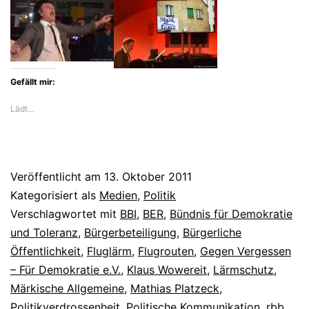
Gefällt mir:
Lädt…
Veröffentlicht am
13. Oktober 2011
Kategorisiert als
Medien
,
Politik
Verschlagwortet mit
BBI
,
BER
,
Bündnis für Demokratie
und Toleranz
,
Bürgerbeteiligung
,
Bürgerliche
Öffentlichkeit
,
Fluglärm
,
Flugrouten
,
Gegen Vergessen
– Für Demokratie e.V.
,
Klaus Wowereit
,
Lärmschutz
,
Märkische Allgemeine
,
Mathias Platzeck
,
Politikverdrossenheit
,
Politische Kommunikation
,
rbb
,