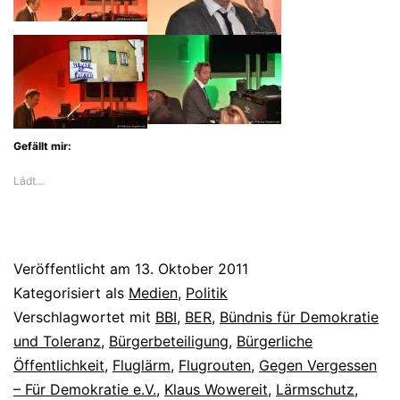
Gefällt mir:
Lädt…
Veröffentlicht am
13. Oktober 2011
Kategorisiert als
Medien
,
Politik
Verschlagwortet mit
BBI
,
BER
,
Bündnis für Demokratie
und Toleranz
,
Bürgerbeteiligung
,
Bürgerliche
Öffentlichkeit
,
Fluglärm
,
Flugrouten
,
Gegen Vergessen
– Für Demokratie e.V.
,
Klaus Wowereit
,
Lärmschutz
,