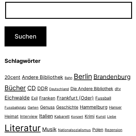
Schlagwörter
Berlin
Brandenburg
Andere Bibliothek
20cent
Bahn
Bücher
CD
DDR
Die Andere Bibliothek
dtv
Deutschland
Eichwalde
Frankfurt (Oder)
Franken
Exil
Fussball
Hammelburg
Genuss
Geschichte
Hanser
Fussballplatz
Garten
Italien
Heimat
Interview
Krimi
Kabarett
Konzert
Kunst
Liebe
Literatur
Musik
Polen
Nationalsozialismus
Rezension