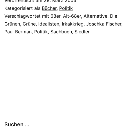
Veröffentlicht am
28. März 2006
Kategorisiert als
Bücher
,
Politik
Verschlagwortet mit
68er
,
Alt-68er
,
Alternative
,
Die
Grünen
,
Grüne
,
Idealisten
,
Irkakkrieg
,
Joschka Fischer
,
Paul Berman
,
Politik
,
Sachbuch
,
Siedler
Suchen …