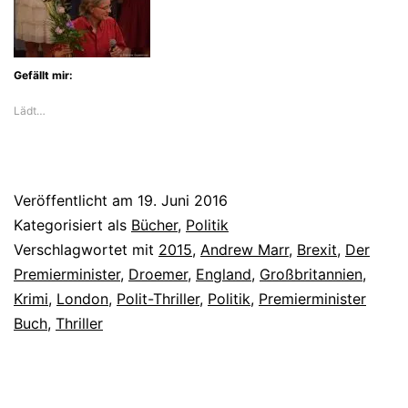
Gefällt mir:
Lädt…
Veröffentlicht am
19. Juni 2016
Kategorisiert als
Bücher
,
Politik
Verschlagwortet mit
2015
,
Andrew Marr
,
Brexit
,
Der
Premierminister
,
Droemer
,
England
,
Großbritannien
,
Krimi
,
London
,
Polit-Thriller
,
Politik
,
Premierminister
Buch
,
Thriller