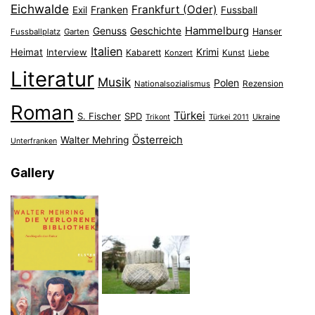
Eichwalde
Frankfurt (Oder)
Franken
Exil
Fussball
Hammelburg
Genuss
Geschichte
Hanser
Fussballplatz
Garten
Italien
Heimat
Interview
Krimi
Kabarett
Konzert
Kunst
Liebe
Literatur
Musik
Polen
Nationalsozialismus
Rezension
Roman
Türkei
S. Fischer
SPD
Ukraine
Trikont
Türkei 2011
Österreich
Walter Mehring
Unterfranken
Gallery