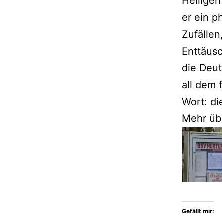
Heiligen
er ein p
Zufälle
Enttäusc
die Deut
all dem 
Wort: die
Mehr üb
Gefällt mir: