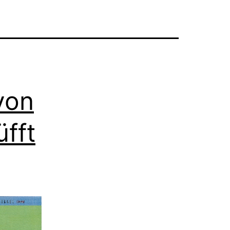
von
fft