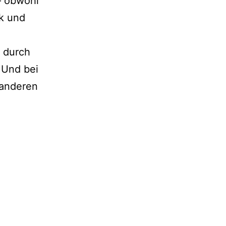
 – obwohl
ck und
s durch
 Und bei
 anderen