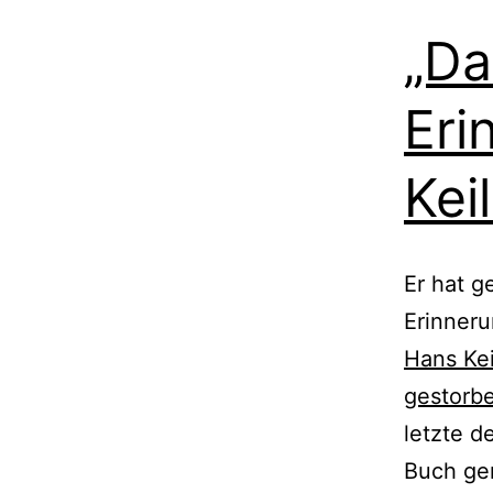
„Da
Eri
Kei
Er hat g
Erinneru
Hans Ke
gestorb
letzte de
Buch gen