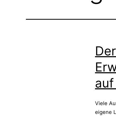
Der
Erw
auf
Viele Au
eigene 