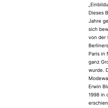
„Einbild
Dieses B
Jahre g
sich be
von der 
Berliner
Paris in
ganz Gr
wurde. D
Modeware
Erwin Bl
1998 in 
erschien