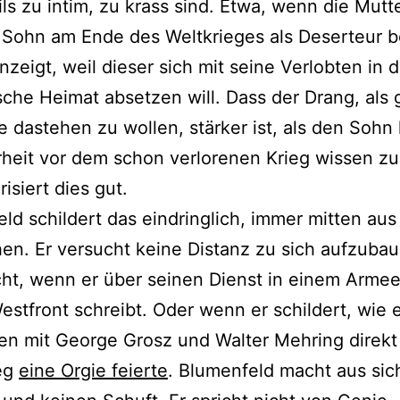
ils zu intim, zu krass sind. Etwa, wenn die Mutt
Sohn am Ende des Weltkrieges als Deserteur b
anzeigt, weil dieser sich mit seine Verlobten in 
sche Heimat absetzen will. Dass der Drang, als 
 dastehen zu wollen, stärker ist, als den Sohn
rheit vor dem schon verlorenen Krieg wissen zu
isiert dies gut.
ld schildert das eindringlich, immer mitten au
n. Er versucht keine Distanz zu sich aufzubau
ht, wenn er über seinen Dienst in einem Armee
estfront schreibt. Oder wenn er schildert, wie 
n mit George Grosz und Walter Mehring direkt
eg
eine Orgie feierte
. Blumenfeld macht aus sic