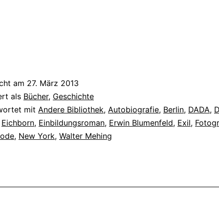
icht am
27. März 2013
ert als
Bücher
,
Geschichte
wortet mit
Andere Bibliothek
,
Autobiografie
,
Berlin
,
DADA
,
D
,
Eichborn
,
Einbildungsroman
,
Erwin Blumenfeld
,
Exil
,
Fotogr
ode
,
New York
,
Walter Mehing