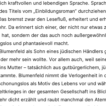
ich kraftvollen und lebendigen Sprache. Sprach
des Titels vom „Einbildungsroman“ durchziehen 
Das bremst zwar den Lesefluß, erheitert und erh
r. Da erinnert sich einer, der nicht nur etwas 
n hat, sondern der das auch noch außergewöhnl
slos und phantasievoll macht.
 Blumenfeld als Sohn eines jüdischen Händlers
der mehr sein wollte. Vor allem auch, weil sein
ins Mutter – tatsächlich aus gutbürgerlichem, j
ammte. Blumenfeld nimmt die Verlogenheit in 
schonungslos als Motiv des Lebens vor und wä
eltkrieges in der gesamten Gesellschaft ins Blic
sehr dicht erzählt und raubt manchmal den Ate