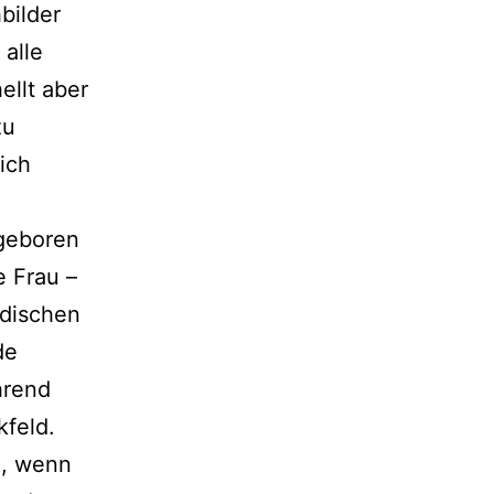
bilder
alle
ellt aber
zu
ich
 geboren
e Frau –
üdischen
de
hrend
kfeld.
m, wenn