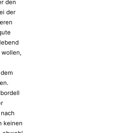
er den
ei der
deren
gute
 lebend
 wollen,
s dem
en.
bordell
er
 nach
h keinen