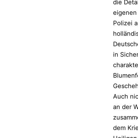
die Deta
eigenen 
Polizei 
holländi
Deutsche
in Siche
charakter
Blumenfe
Geschehe
Auch nic
an der W
zusamme
dem Kri