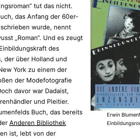
ungsroman“ tut das nicht.
uch, das Anfang der 60er-
eschrieben wurde, nennt
wusst „Roman“. Und es zeugt
Einbildungskraft des
s, der über Holland und
 New York zu einem der
oßen der Modefotografie
och davor war Dadaist,
nhändler und Pleitier.
umenfelds Buch, das bereits
Erwin Blumenf
der
Anderen Bibliothek
Einbildungsr
en ist, lebt von der