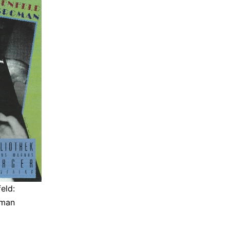
eld:
oman