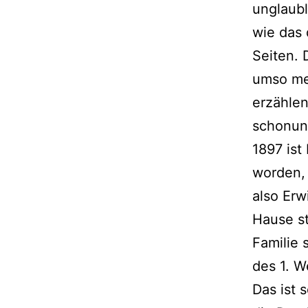
unglaubl
wie das 
Seiten. 
umso meh
erzähle
schonung
1897 ist
worden, 
also Erw
Hause st
Familie 
des 1. W
Das ist 