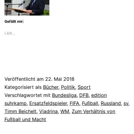
Gefällt mir:
Lädt…
Veröffentlicht am
22. Mai 2018
Kategorisiert als
Bücher
,
Politik
,
Sport
Verschlagwortet mit
Bundesliga
,
DFB
,
edition
suhrkamp
,
Ersatzfeldspieler
,
FIFA
,
Fußball
,
Russland
,
sv
,
Timm Beichelt
,
Viadrina
,
WM
,
Zum Verhältnis von
Fußball und Macht