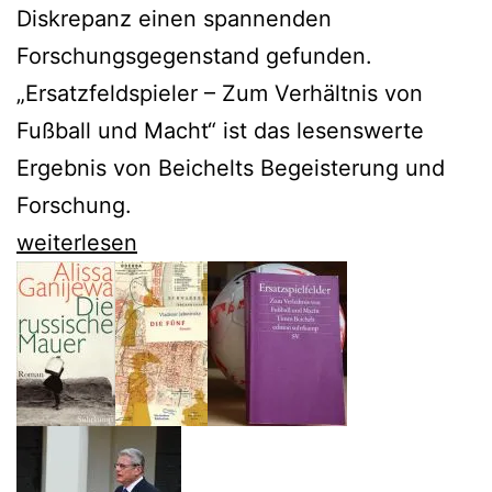
Diskrepanz einen spannenden
Forschungsgegenstand gefunden.
„Ersatzfeldspieler – Zum Verhältnis von
Fußball und Macht“ ist das lesenswerte
Ergebnis von Beichelts Begeisterung und
Forschung.
Timm
weiterlesen
Beichelt
erforscht
Fußball
und
Macht