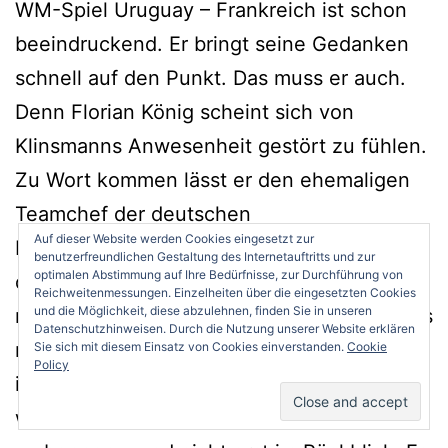
WM-Spiel Uruguay – Frankreich ist schon
beeindruckend. Er bringt seine Gedanken
schnell auf den Punkt. Das muss er auch.
Denn Florian König scheint sich von
Klinsmanns Anwesenheit gestört zu fühlen.
Zu Wort kommen lässt er den ehemaligen
Teamchef der deutschen
Auf dieser Website werden Cookies eingesetzt zur
Nationalmannschaft nämlich nicht. Da König
benutzerfreundlichen Gestaltung des Internetauftritts und zur
optimalen Abstimmung auf Ihre Bedürfnisse, zur Durchführung von
das Spiel souverän kommentiert, ist das
Reichweitenmessungen. Einzelheiten über die eingesetzten Cookies
und die Möglichkeit, diese abzulehnen, finden Sie in unseren
nicht ganz so schlimm. König kann mehr, als
Datenschutzhinweisen. Durch die Nutzung unserer Website erklären
nur das Geschehen wiederzugeben. Er
Sie sich mit diesem Einsatz von Cookies einverstanden.
Cookie
Policy
interpretiert die Entwicklung des Spiels,
weiß die entscheidenden Momente sofort