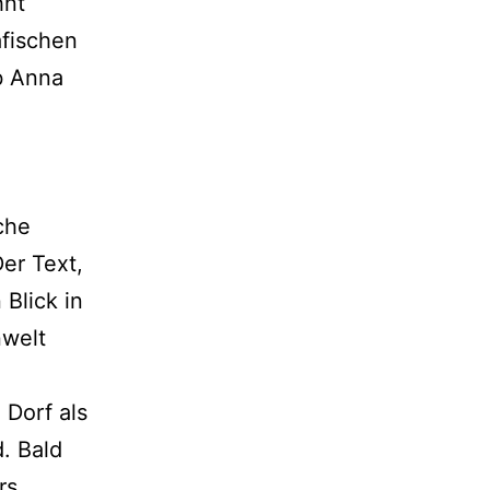
hnt
afischen
lb Anna
,
che
er Text,
 Blick in
nwelt
 Dorf als
. Bald
rs