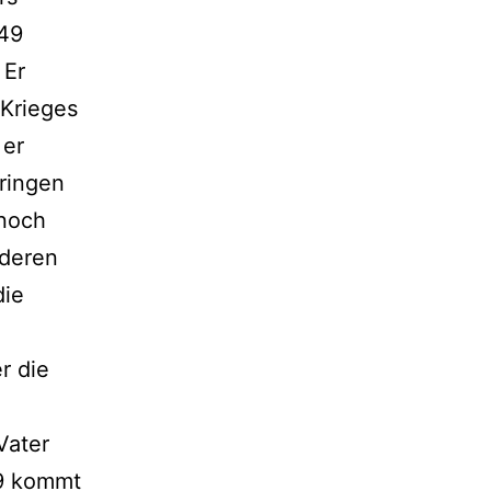
949
 Er
 Krieges
 er
bringen
 noch
nderen
die
r die
Vater
89 kommt