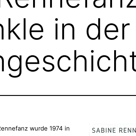
kle in der
ngeschich
Rennefanz wurde 1974 in