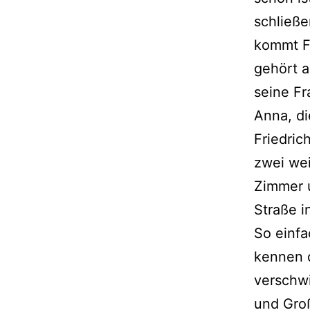
schließe
kommt Fr
gehört a
seine Fr
Anna, di
Friedric
zwei wei
Zimmer u
Straße i
So einfa
kennen d
verschwi
und Gro