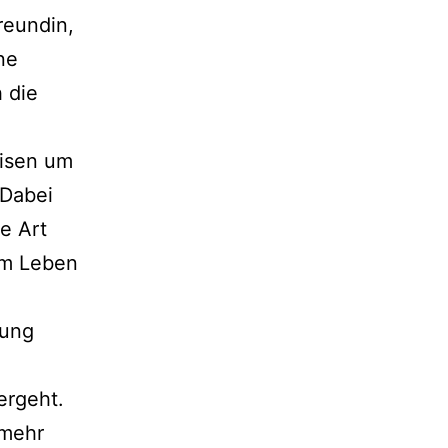
reundin,
ne
 die
eisen um
 Dabei
e Art
em Leben
gung
ergeht.
 mehr