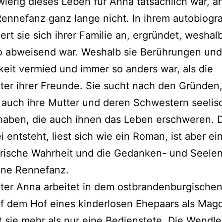
ierig dieses Leben für Anna tatsächlich war, a
ennefanz ganz lange nicht. In ihrem autobiogr
ert sie sich ihrer Familie an, ergründet, wesha
o abweisend war. Weshalb sie Berührungen und
keit vermied und immer so anders war, als die
er ihrer Freunde. Sie sucht nach den Gründen
 auch ihre Mutter und deren Schwestern seelis
aben, die auch ihnen das Leben erschweren. D
i entsteht, liest sich wie ein Roman, ist aber ein
orische Wahrheit und die Gedanken- und Seele
ine Rennefanz.
er Anna arbeitet in dem ostbrandenburgischen
 dem Hof eines kinderlosen Ehepaars als Magd
t sie mehr als nur eine Bedienstete. Die Wendle