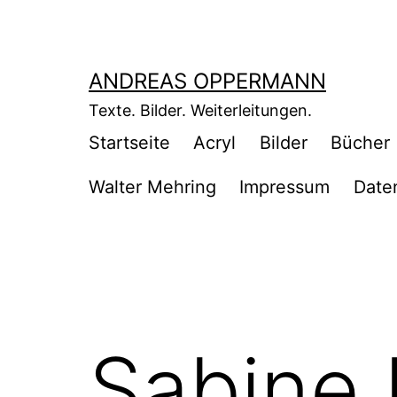
Zum
Inhalt
springen
ANDREAS OPPERMANN
Texte. Bilder. Weiterleitungen.
Startseite
Acryl
Bilder
Bücher
Walter Mehring
Impressum
Date
Sabine 