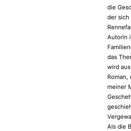
die Gesc
der sich
Rennefan
Autorin 
Familien
das Them
wird aus
Roman, 
meiner M
Geschehe
geschieh
Vergewal
Als die 