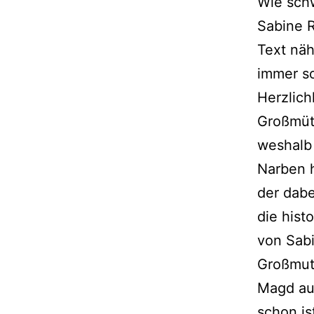
Wie schw
Sabine R
Text näh
immer s
Herzlich
Großmütt
weshalb
Narben h
der dabe
die hist
von Sab
Großmutt
Magd auf
schon is