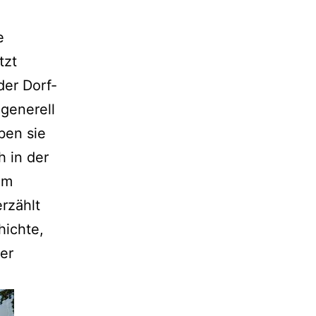
e
tzt
der Dorf-
 generell
ben sie
h in der
im
rzählt
hichte,
er