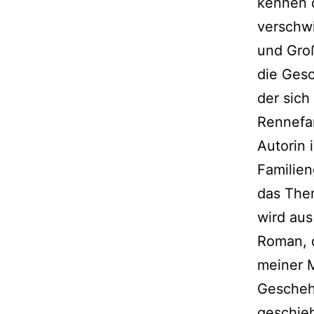
kennen d
verschwi
und Gro
die Gesc
der sich
Rennefan
Autorin 
Familien
das Them
wird aus
Roman, 
meiner M
Geschehe
geschieh