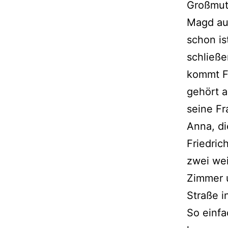
Großmutt
Magd auf
schon is
schließe
kommt Fr
gehört a
seine Fr
Anna, di
Friedric
zwei wei
Zimmer u
Straße i
So einfa