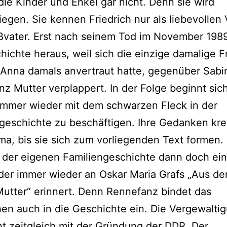
ie Kinder und Enkel gar nicht. Denn sie wird
egen. Sie kennen Friedrich nur als liebevollen 
ßvater. Erst nach seinem Tod im November 19
hichte heraus, weil sich die einzige damalige F
 Anna damals anvertraut hatte, gegenüber Sabi
z Mutter verplappert. In der Folge beginnt sich
immer wieder mit dem schwarzen Fleck in der
geschichte zu beschäftigen. Ihre Gedanken kr
a, bis sie sich zum vorliegenden Text formen.
 der eigenen Familiengeschichte dann doch ein
der immer wieder an Oskar Maria Grafs „Aus d
utter“ erinnert. Denn Rennefanz bindet das
n auch in die Geschichte ein. Die Vergewalti
t zeitgleich mit der Gründung der DDR. Der