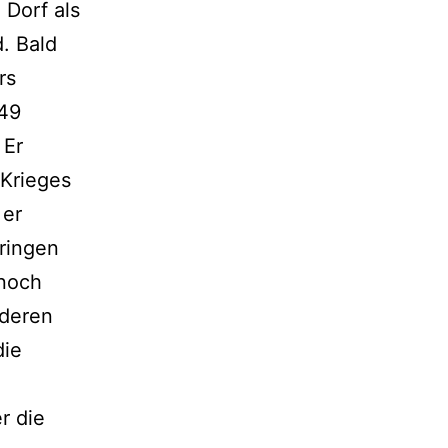
 Dorf als
. Bald
rs
949
 Er
 Krieges
 er
bringen
 noch
nderen
die
r die