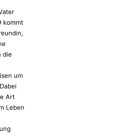
Vater
89 kommt
reundin,
ne
 die
eisen um
 Dabei
e Art
em Leben
gung