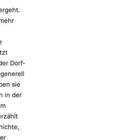
ergeht.
 mehr
e
tzt
der Dorf-
 generell
ben sie
h in der
im
rzählt
hichte,
er