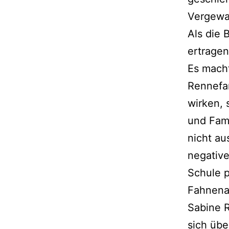
Vergewal
Als die 
ertragen
Es macht
Rennefan
wirken, 
und Fami
nicht a
negative
Schule p
Fahnenap
Sabine R
sich übe