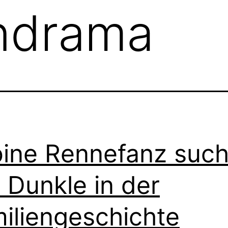
endrama
ine Rennefanz such
 Dunkle in der
iliengeschichte