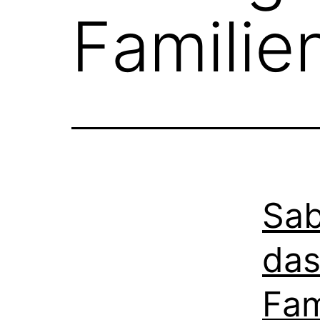
Famili
Sab
das
Fam