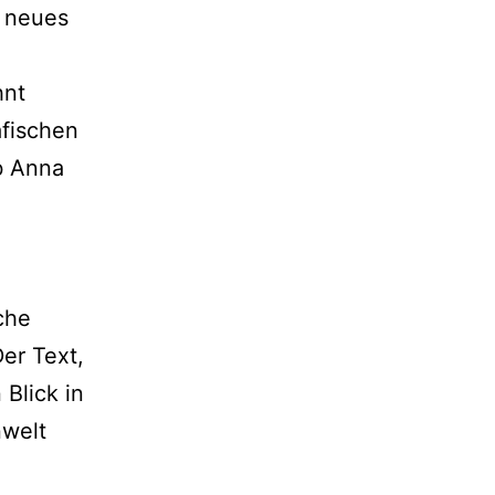
n neues
hnt
afischen
lb Anna
,
che
er Text,
 Blick in
nwelt