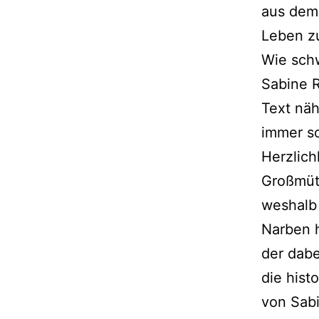
aus dem
Leben z
Wie schw
Sabine R
Text näh
immer s
Herzlich
Großmütt
weshalb
Narben h
der dabe
die hist
von Sab