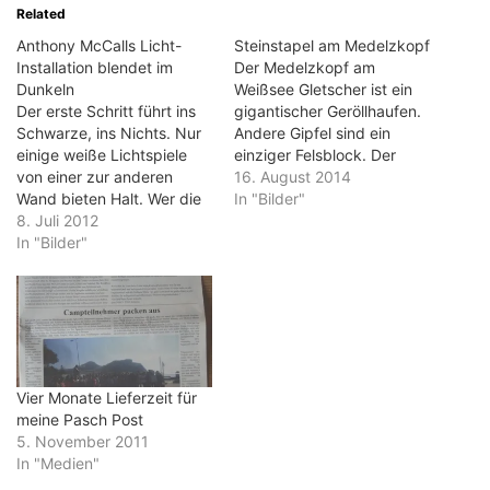
Related
Anthony McCalls Licht-
Steinstapel am Medelzkopf
Installation blendet im
Der Medelzkopf am
Dunkeln
Weißsee Gletscher ist ein
Der erste Schritt führt ins
gigantischer Geröllhaufen.
Schwarze, ins Nichts. Nur
Andere Gipfel sind ein
einige weiße Lichtspiele
einziger Felsblock. Der
von einer zur anderen
Medelzkopf ist wie eine
16. August 2014
Wand bieten Halt. Wer die
Aufschüttung von großen
In "Bilder"
Lichtinstallation "Five
8. Juli 2012
und kleinen Steinen. Das
Minutes of pure Sculpture"
In "Bilder"
inspiriert die vielen
von Anthony McCall betritt,
Besucher, die von der
erlebt verwirrte Sinne.
Seilbahn und dem
Ganz klein sind die ersten
Sessellift in die Höhe
Schritte. Unsicherheit, ja
gebracht werden. Und so
der Widerhall von
stapeln sie überall Steine
Urängsten, schwingt beim
zu…
Betreten der…
Vier Monate Lieferzeit für
meine Pasch Post
5. November 2011
In "Medien"