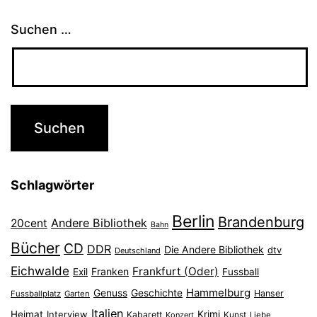
Suchen …
Schlagwörter
Berlin
Brandenburg
Andere Bibliothek
20cent
Bahn
Bücher
CD
DDR
Die Andere Bibliothek
dtv
Deutschland
Eichwalde
Frankfurt (Oder)
Franken
Exil
Fussball
Hammelburg
Genuss
Geschichte
Hanser
Fussballplatz
Garten
Italien
Heimat
Interview
Krimi
Kabarett
Konzert
Kunst
Liebe