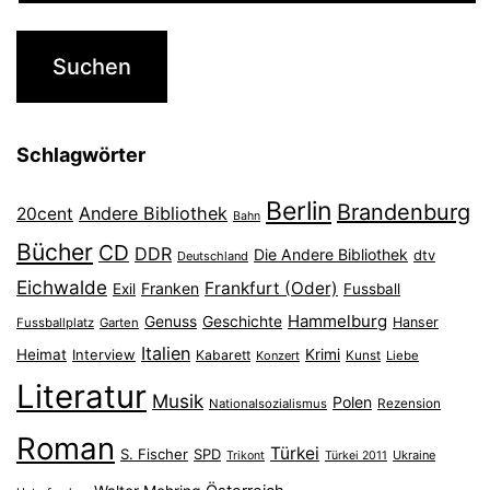
Schlagwörter
Berlin
Brandenburg
Andere Bibliothek
20cent
Bahn
Bücher
CD
DDR
Die Andere Bibliothek
dtv
Deutschland
Eichwalde
Frankfurt (Oder)
Franken
Exil
Fussball
Hammelburg
Genuss
Geschichte
Hanser
Fussballplatz
Garten
Italien
Heimat
Interview
Krimi
Kabarett
Konzert
Kunst
Liebe
Literatur
Musik
Polen
Nationalsozialismus
Rezension
Roman
Türkei
S. Fischer
SPD
Ukraine
Trikont
Türkei 2011