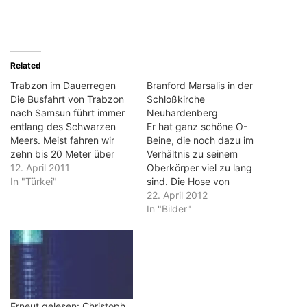
Related
Trabzon im Dauerregen
Branford Marsalis in der
Die Busfahrt von Trabzon
Schloßkirche
nach Samsun führt immer
Neuhardenberg
entlang des Schwarzen
Er hat ganz schöne O-
Meers. Meist fahren wir
Beine, die noch dazu im
zehn bis 20 Meter über
Verhältnis zu seinem
ihm. In Trabzon hat es
12. April 2011
Oberkörper viel zu lang
noch wie wild geregnet. So
In "Türkei"
sind. Die Hose von
schwere Regentropfen,
Branford Maraslis betont
22. April 2012
von denen jeder einzelne
sie noch dazu. Auch, weil
In "Bilder"
einen nassen Fleck
sie das Hohlkreuz
hinterlässt. Nicht von
hervorhebt. Insofern ist die
diesen kleinen, eher feinen,
Entschuldigung zu Beginn
die wir bei uns…
des Konzerts
nachvolliehbar. Denn
eigentlich habe er anderes
tragen wollen, meinte er…
Erneut gelesen: Christoph