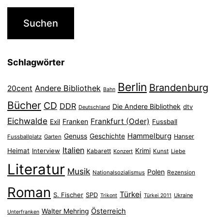
Schlagwörter
Berlin
Brandenburg
Andere Bibliothek
20cent
Bahn
Bücher
CD
DDR
Die Andere Bibliothek
dtv
Deutschland
Eichwalde
Frankfurt (Oder)
Franken
Exil
Fussball
Hammelburg
Genuss
Geschichte
Hanser
Fussballplatz
Garten
Italien
Heimat
Interview
Krimi
Kabarett
Konzert
Kunst
Liebe
Literatur
Musik
Polen
Nationalsozialismus
Rezension
Roman
Türkei
S. Fischer
SPD
Ukraine
Trikont
Türkei 2011
Österreich
Walter Mehring
Unterfranken