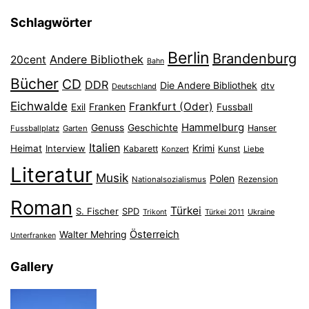
Schlagwörter
Berlin
Brandenburg
Andere Bibliothek
20cent
Bahn
Bücher
CD
DDR
Die Andere Bibliothek
dtv
Deutschland
Eichwalde
Frankfurt (Oder)
Franken
Exil
Fussball
Hammelburg
Genuss
Geschichte
Hanser
Fussballplatz
Garten
Italien
Heimat
Interview
Krimi
Kabarett
Konzert
Kunst
Liebe
Literatur
Musik
Polen
Nationalsozialismus
Rezension
Roman
Türkei
S. Fischer
SPD
Ukraine
Trikont
Türkei 2011
Österreich
Walter Mehring
Unterfranken
Gallery