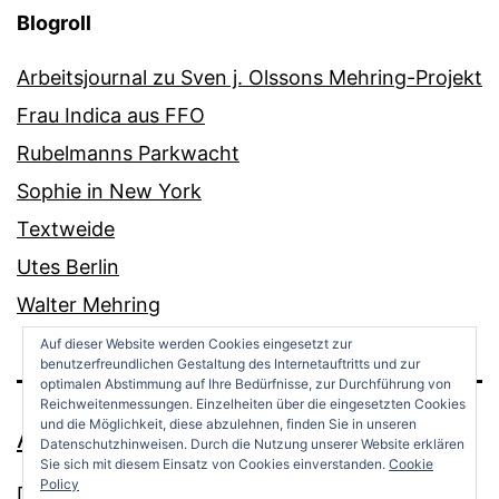
Blogroll
Arbeitsjournal zu Sven j. Olssons Mehring-Projekt
Frau Indica aus FFO
Rubelmanns Parkwacht
Sophie in New York
Textweide
Utes Berlin
Walter Mehring
Auf dieser Website werden Cookies eingesetzt zur
benutzerfreundlichen Gestaltung des Internetauftritts und zur
optimalen Abstimmung auf Ihre Bedürfnisse, zur Durchführung von
Reichweitenmessungen. Einzelheiten über die eingesetzten Cookies
und die Möglichkeit, diese abzulehnen, finden Sie in unseren
ANDREAS OPPERMANN
Datenschutzhinweisen. Durch die Nutzung unserer Website erklären
Sie sich mit diesem Einsatz von Cookies einverstanden.
Cookie
Policy
Datenschutz