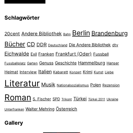
Schlagwörter
Berlin
Brandenburg
Andere Bibliothek
20cent
Bahn
Bücher
CD
DDR
Die Andere Bibliothek
dtv
Deutschland
Eichwalde
Frankfurt (Oder)
Franken
Exil
Fussball
Hammelburg
Genuss
Geschichte
Hanser
Fussballplatz
Garten
Italien
Heimat
Interview
Krimi
Kabarett
Konzert
Kunst
Liebe
Literatur
Musik
Polen
Nationalsozialismus
Rezension
Roman
Türkei
S. Fischer
SPD
Ukraine
Trikont
Türkei 2011
Österreich
Walter Mehring
Unterfranken
Gallery