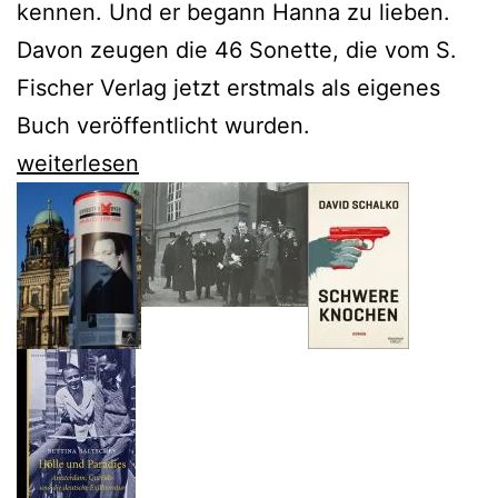
kennen. Und er begann Hanna zu lieben.
Davon zeugen die 46 Sonette, die vom S.
Fischer Verlag jetzt erstmals als eigenes
Buch veröffentlicht wurden.
Hans
weiterlesen
Keilsons
Sonette
einer
verbotenen
Liebe