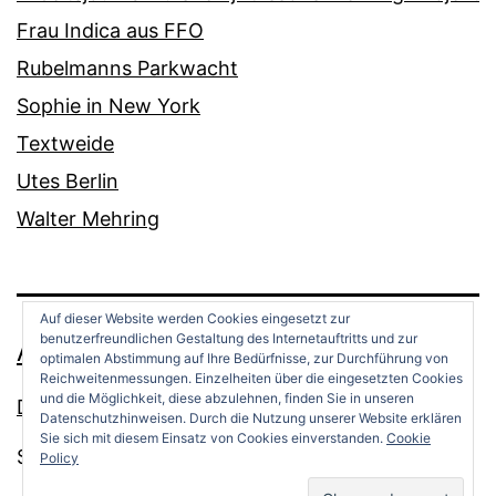
Frau Indica aus FFO
Rubelmanns Parkwacht
Sophie in New York
Textweide
Utes Berlin
Walter Mehring
Auf dieser Website werden Cookies eingesetzt zur
benutzerfreundlichen Gestaltung des Internetauftritts und zur
ANDREAS OPPERMANN
optimalen Abstimmung auf Ihre Bedürfnisse, zur Durchführung von
Reichweitenmessungen. Einzelheiten über die eingesetzten Cookies
und die Möglichkeit, diese abzulehnen, finden Sie in unseren
Datenschutz
Datenschutzhinweisen. Durch die Nutzung unserer Website erklären
Sie sich mit diesem Einsatz von Cookies einverstanden.
Cookie
Stolz präsentiert von
WordPress
.
Policy