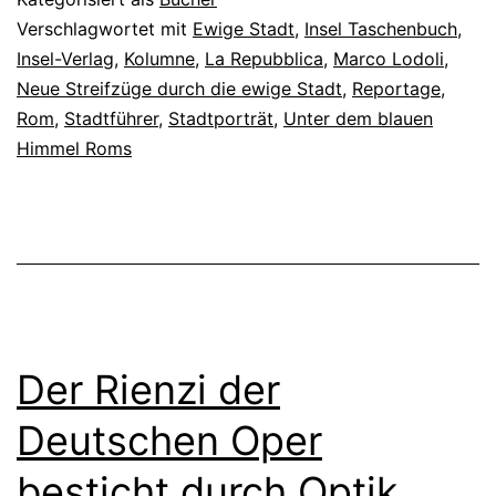
Verschlagwortet mit
Ewige Stadt
,
Insel Taschenbuch
,
Insel-Verlag
,
Kolumne
,
La Repubblica
,
Marco Lodoli
,
Neue Streifzüge durch die ewige Stadt
,
Reportage
,
Rom
,
Stadtführer
,
Stadtporträt
,
Unter dem blauen
Himmel Roms
Der Rienzi der
Deutschen Oper
besticht durch Optik