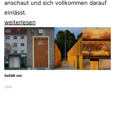
anschaut und sich vollkommen darauf
einlässt.
Der
weiterlesen
Rienzi
der
Deutschen
Oper
besticht
Gefällt mir:
durch
Lädt…
Optik