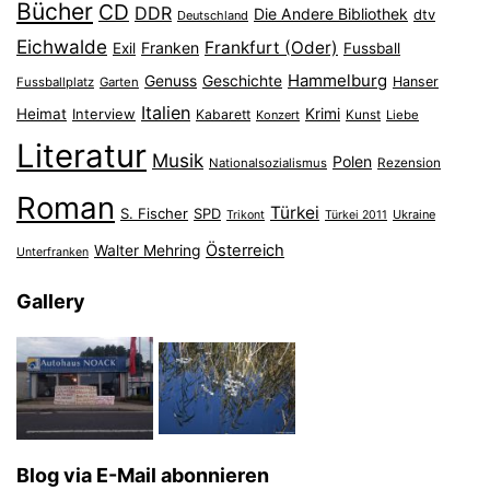
Bücher
CD
DDR
Die Andere Bibliothek
dtv
Deutschland
Eichwalde
Frankfurt (Oder)
Franken
Exil
Fussball
Hammelburg
Genuss
Geschichte
Hanser
Fussballplatz
Garten
Italien
Heimat
Interview
Krimi
Kabarett
Konzert
Kunst
Liebe
Literatur
Musik
Polen
Nationalsozialismus
Rezension
Roman
Türkei
S. Fischer
SPD
Ukraine
Trikont
Türkei 2011
Österreich
Walter Mehring
Unterfranken
Gallery
Blog via E-Mail abonnieren