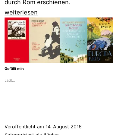
durch Rom erschienen.
Marco
weiterlesen
Lodoli
zeigt
uns
ein
erstaunliches
Gefällt mir:
Rom
Lädt…
Veröffentlicht am
14. August 2016
Kategorisiert als
Bücher