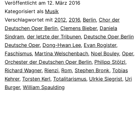
Veröffentlicht am
12. März 2016
Kategorisiert als
Musik
Verschlagwortet mit
2012
,
2016
,
Berlin
,
Chor der
Deutschen Oper Berlin
,
Clemens Bieber
,
Daniela
Sindram
,
der letzte der Tribunen
,
Deutsche Oper Berlin
Deutsche Oper
,
Dong-Hwan Lee
,
Evan Rogister
,
Faschismus
,
Martina Welschenbach
,
Noel Bouley
,
Oper
,
Orchester der Deutschen Oper Berlin
,
Philipp Stölzl
,
Richard Wagner
,
Rienzi
,
Rom
,
Stephen Bronk
,
Tobias
Kehrer
,
Torsten Kerl
,
Totalitarismus
,
Ulrkie Siegrist
,
Uri
Burger
,
William Spaulding