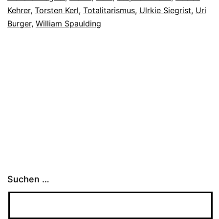
Kehrer
,
Torsten Kerl
,
Totalitarismus
,
Ulrkie Siegrist
,
Uri
Burger
,
William Spaulding
Suchen …