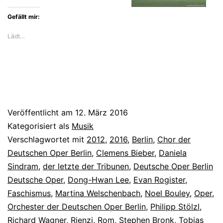
durch
Optik
Gefällt mir:
Lädt…
Veröffentlicht am
12. März 2016
Kategorisiert als
Musik
Verschlagwortet mit
2012
,
2016
,
Berlin
,
Chor der
Deutschen Oper Berlin
,
Clemens Bieber
,
Daniela
Sindram
,
der letzte der Tribunen
,
Deutsche Oper Berlin
Deutsche Oper
,
Dong-Hwan Lee
,
Evan Rogister
,
Faschismus
,
Martina Welschenbach
,
Noel Bouley
,
Oper
,
Orchester der Deutschen Oper Berlin
,
Philipp Stölzl
,
Richard Wagner
,
Rienzi
,
Rom
,
Stephen Bronk
,
Tobias