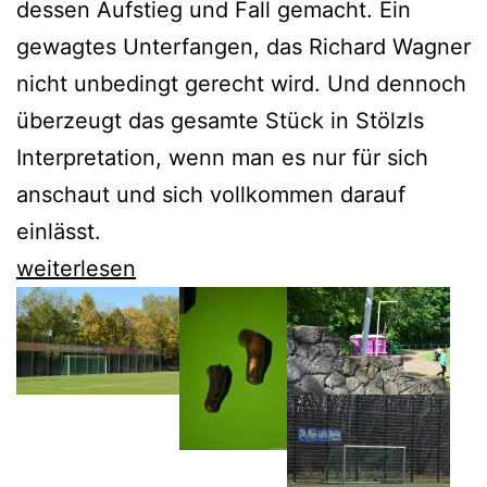
dessen Aufstieg und Fall gemacht. Ein
gewagtes Unterfangen, das Richard Wagner
nicht unbedingt gerecht wird. Und dennoch
überzeugt das gesamte Stück in Stölzls
Interpretation, wenn man es nur für sich
anschaut und sich vollkommen darauf
einlässt.
Der
weiterlesen
Rienzi
der
Deutschen
Oper
besticht