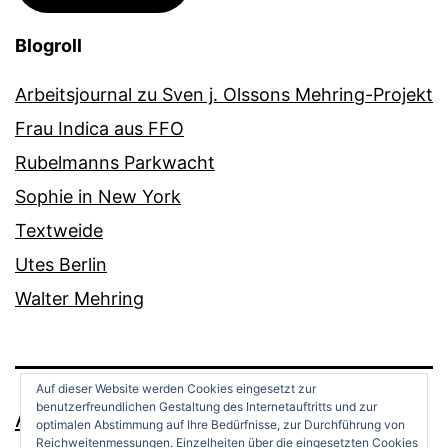
Blogroll
Arbeitsjournal zu Sven j. Olssons Mehring-Projekt
Frau Indica aus FFO
Rubelmanns Parkwacht
Sophie in New York
Textweide
Utes Berlin
Walter Mehring
Auf dieser Website werden Cookies eingesetzt zur
benutzerfreundlichen Gestaltung des Internetauftritts und zur
ANDREAS OPPERMANN
optimalen Abstimmung auf Ihre Bedürfnisse, zur Durchführung von
Reichweitenmessungen. Einzelheiten über die eingesetzten Cookies