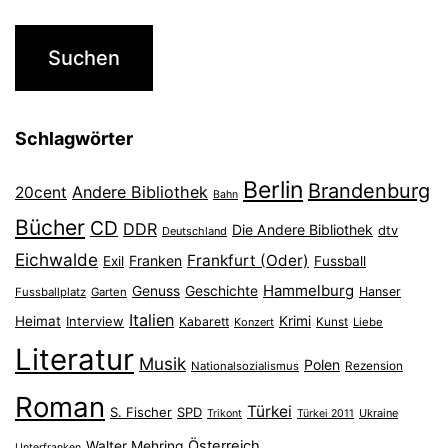
Schlagwörter
Berlin
Brandenburg
Andere Bibliothek
20cent
Bahn
Bücher
CD
DDR
Die Andere Bibliothek
dtv
Deutschland
Eichwalde
Frankfurt (Oder)
Franken
Exil
Fussball
Hammelburg
Genuss
Geschichte
Hanser
Fussballplatz
Garten
Italien
Heimat
Interview
Krimi
Kabarett
Konzert
Kunst
Liebe
Literatur
Musik
Polen
Nationalsozialismus
Rezension
Roman
Türkei
S. Fischer
SPD
Ukraine
Trikont
Türkei 2011
Österreich
Walter Mehring
Unterfranken