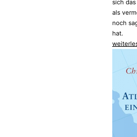
sich das
als verm
noch sag
hat.
Bruno
weiterle
Ziauddin
seziert
Roger
Köppel
und
den
Rechtsr
der
„Weltwo