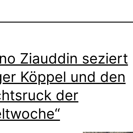
no Ziauddin seziert
er Köppel und den
htsruck der
ltwoche“