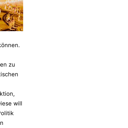
können.
sen zu
tischen
ktion,
iese will
litik
en