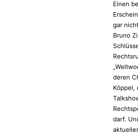
Einen b
Erschei
gar nich
Bruno Zi
Schlüss
Rechtsr
„Weltwoc
deren C
Köppel, 
Talksho
Rechtsp
darf. Un
aktuelle