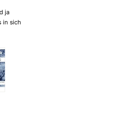
d ja
 in sich