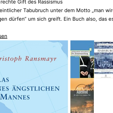
 rechte Gift des Rassismus
eintlicher Tabubruch unter dem Motto „man wir
en dürfen“ um sich greift. Ein Buch also, das es
sen
uck
che“