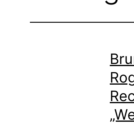
Bru
Rog
Rec
„We