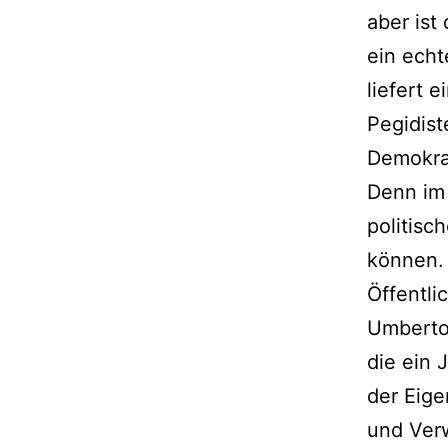
aber ist
ein echt
liefert e
Pegidist
Demokra
Denn im 
politisc
können. 
Öffentli
Umberto 
die ein 
der Eige
und Verw