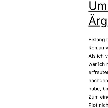
Umb
Ärg
Bislang 
Roman v
Als ich 
war ich 
erfreute
nachdem
habe, bi
Zum eine
Plot nich