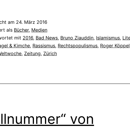
icht am
24. März 2016
ert als
Bücher
,
Medien
wortet mit
2016
,
Bad News
,
Bruno Ziauddin
,
Islamismus
,
Lit
agel & Kimche
,
Rassismus
,
Rechtspopulismus
,
Roger Köppel
Weltwoche
,
Zeitung
,
Zürich
llnummer“ von