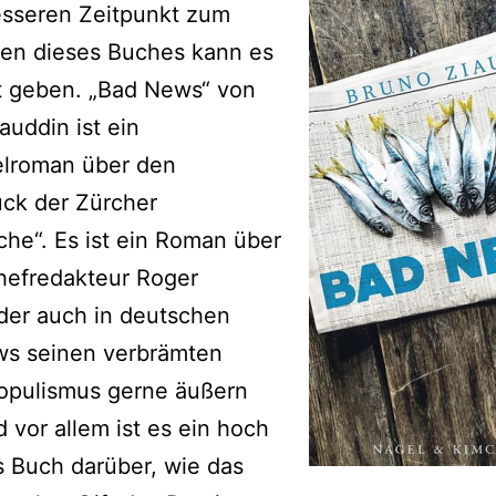
esseren Zeitpunkt zum
nen dieses Buches kann es
t geben. „Bad News“ von
auddin ist ein
elroman über den
uck der Zürcher
he“. Es ist ein Roman über
hefredakteur Roger
der auch in deutschen
ws seinen verbrämten
opulismus gerne äußern
d vor allem ist es ein hoch
s Buch darüber, wie das