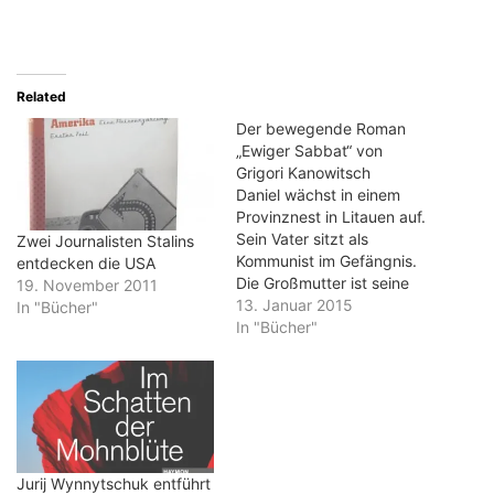
Related
Der bewegende Roman
„Ewiger Sabbat“ von
Grigori Kanowitsch
Daniel wächst in einem
Provinznest in Litauen auf.
Sein Vater sitzt als
Zwei Journalisten Stalins
Kommunist im Gefängnis.
entdecken die USA
Die Großmutter ist seine
19. November 2011
Bezugsperson. Als sie
13. Januar 2015
In "Bücher"
stirbt, nimmt sich der
In "Bücher"
Totengräber des Jungen
an - und o wird auch Daniel
zum Totengräber auf dem
jüdischen Friedhof. Das ist
die Ausgangslage des
Romans "Ewiger Sabbat"…
Jurij Wynnytschuk entführt