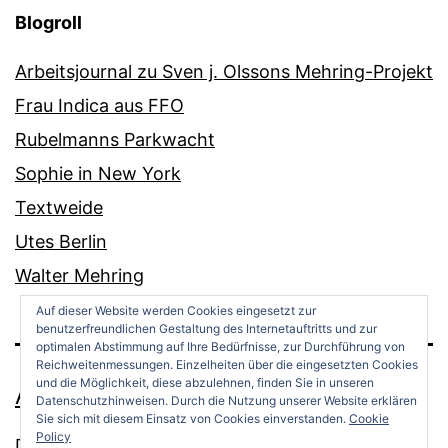
Blogroll
Arbeitsjournal zu Sven j. Olssons Mehring-Projekt
Frau Indica aus FFO
Rubelmanns Parkwacht
Sophie in New York
Textweide
Utes Berlin
Walter Mehring
Auf dieser Website werden Cookies eingesetzt zur
benutzerfreundlichen Gestaltung des Internetauftritts und zur
optimalen Abstimmung auf Ihre Bedürfnisse, zur Durchführung von
Reichweitenmessungen. Einzelheiten über die eingesetzten Cookies
und die Möglichkeit, diese abzulehnen, finden Sie in unseren
ANDREAS OPPERMANN
Datenschutzhinweisen. Durch die Nutzung unserer Website erklären
Sie sich mit diesem Einsatz von Cookies einverstanden.
Cookie
Policy
Datenschutz