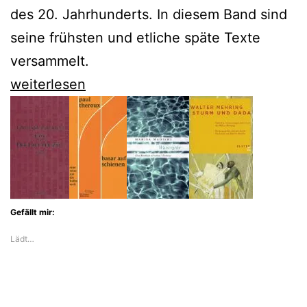
des 20. Jahrhunderts. In diesem Band sind
seine frühsten und etliche späte Texte
versammelt.
Die
weiterlesen
DADA-
Texte
von
Walter
Mehring
Gefällt mir:
neu
Lädt…
aufgelegt