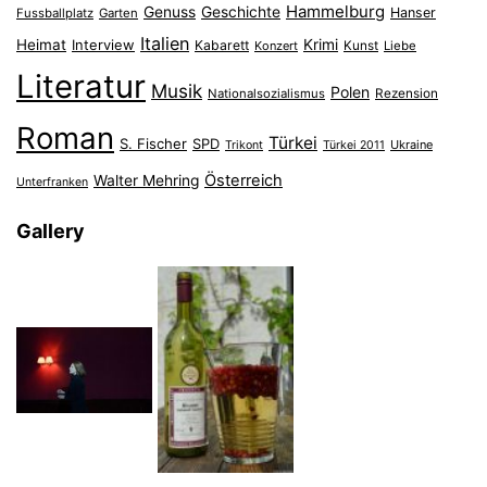
Hammelburg
Genuss
Geschichte
Hanser
Fussballplatz
Garten
Italien
Heimat
Interview
Krimi
Kabarett
Konzert
Kunst
Liebe
Literatur
Musik
Polen
Nationalsozialismus
Rezension
Roman
Türkei
S. Fischer
SPD
Ukraine
Trikont
Türkei 2011
Österreich
Walter Mehring
Unterfranken
Gallery