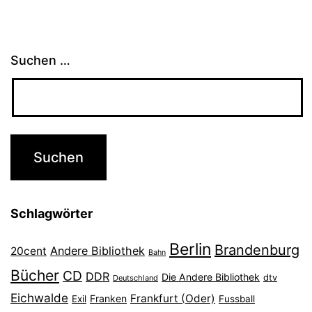
Suchen …
Schlagwörter
Berlin
Brandenburg
Andere Bibliothek
20cent
Bahn
Bücher
CD
DDR
Die Andere Bibliothek
dtv
Deutschland
Eichwalde
Frankfurt (Oder)
Franken
Exil
Fussball