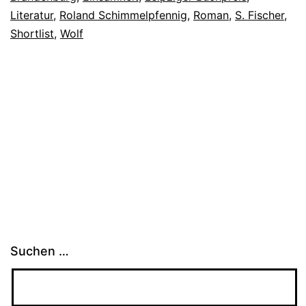
Literatur
,
Roland Schimmelpfennig
,
Roman
,
S. Fischer
,
Shortlist
,
Wolf
Suchen …