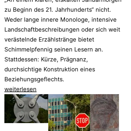
zu Beginn des 21. Jahrhunderts“ nicht.
Weder lange innere Monologe, intensive
Landschaftbeschreibungen oder sich weit
verästelnde Erzählstränge bietet
Schimmelpfennig seinen Lesern an.
Stattdessen: Kürze, Prägnanz,
durchsichtige Konstruktion eines
Beziehungsgeflechts.
Roland
weiterlesen
Schimmelpfennig
und
der
„lonesome