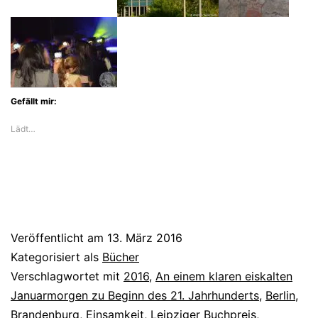
wolf“
in
Berlin
und
Gefällt mir:
Brandenburg
Lädt…
Veröffentlicht am
13. März 2016
Kategorisiert als
Bücher
Verschlagwortet mit
2016
,
An einem klaren eiskalten
Januarmorgen zu Beginn des 21. Jahrhunderts
,
Berlin
,
Brandenburg
,
Einsamkeit
,
Leipziger Buchpreis
,