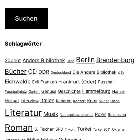
Schlagwörter
Berlin
Brandenburg
Andere Bibliothek
20cent
Bahn
Bücher
CD
DDR
Die Andere Bibliothek
dtv
Deutschland
Eichwalde
Frankfurt (Oder)
Franken
Exil
Fussball
Hammelburg
Genuss
Geschichte
Hanser
Fussballplatz
Garten
Italien
Heimat
Interview
Krimi
Kabarett
Konzert
Kunst
Liebe
Literatur
Musik
Polen
Nationalsozialismus
Rezension
Roman
Türkei
S. Fischer
SPD
Ukraine
Trikont
Türkei 2011
Österreich
Walter Mehring