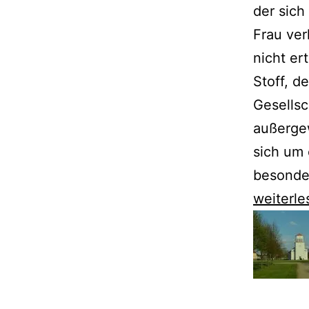
der sich
Frau ver
nicht er
Stoff, d
Gesellsc
außergew
sich um 
besonde
Günter
weiterle
de
Bruyn
erzählt
von