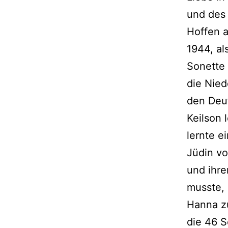
und des 
Hoffen a
1944, al
Sonette 
die Nie
den Deu
Keilson 
lernte e
Jüdin v
und ihre
musste,
Hanna z
die 46 S