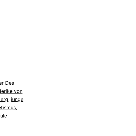
er Des
derike von
erg
,
junge
tismus
,
ule