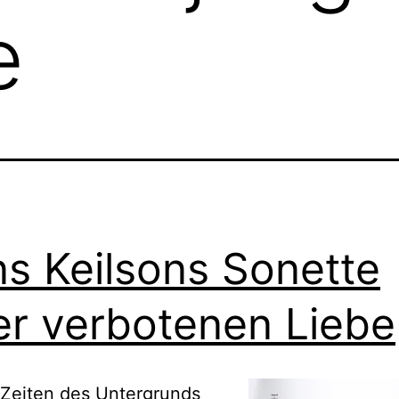
e
s Keilsons Sonette
er verbotenen Liebe
 Zeiten des Untergrunds