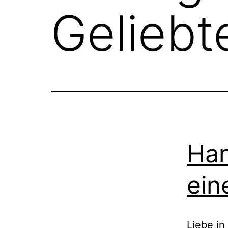
Geliebt
Han
ein
Liebe in