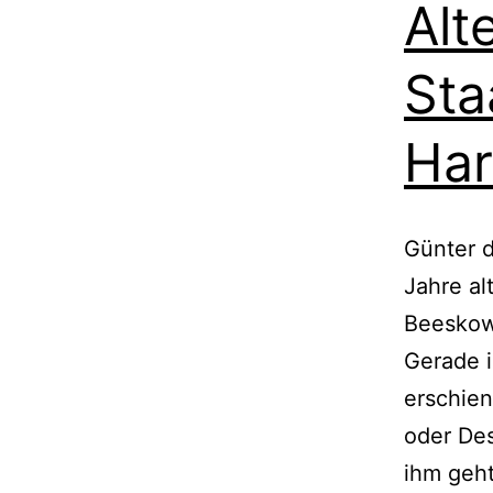
Alt
Sta
Har
Günter d
Jahre al
Beeskow
Gerade i
erschie
oder Des
ihm geht