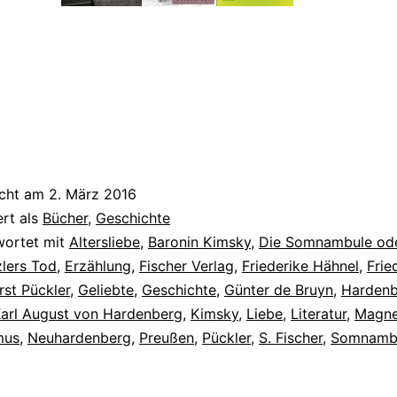
isvollen
ebe
nzlers
erg
icht am
2. März 2016
ert als
Bücher
,
Geschichte
wortet mit
Altersliebe
,
Baronin Kimsky
,
Die Somnambule od
lers Tod
,
Erzählung
,
Fischer Verlag
,
Friederike Hähnel
,
Frie
rst Pückler
,
Geliebte
,
Geschichte
,
Günter de Bruyn
,
Hardenb
arl August von Hardenberg
,
Kimsky
,
Liebe
,
Literatur
,
Magne
mus
,
Neuhardenberg
,
Preußen
,
Pückler
,
S. Fischer
,
Somnamb