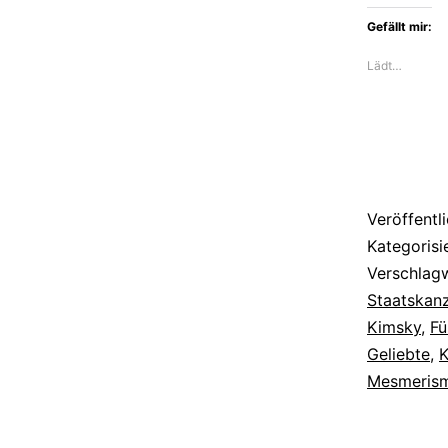
der
Gefällt mir:
verhängn
Lädt…
Altersli
des
Staatska
Hardenb
Veröffentl
Kategorisi
Verschlag
Staatskanz
Kimsky
,
Fü
Geliebte
,
K
Mesmeris