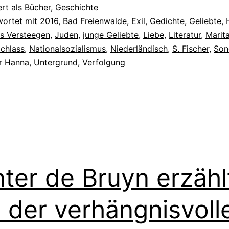
ert als
Bücher
,
Geschichte
wortet mit
2016
,
Bad Freienwalde
,
Exil
,
Gedichte
,
Geliebte
,
s Versteegen
,
Juden
,
junge Geliebte
,
Liebe
,
Literatur
,
Marita
chlass
,
Nationalsozialismus
,
Niederländisch
,
S. Fischer
,
Son
ür Hanna
,
Untergrund
,
Verfolgung
ter de Bruyn erzähl
 der verhängnisvoll