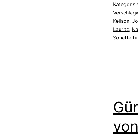
Kategorisi
Verschlag
Keilson
,
Jo
Lauritz
,
Na
Sonette f
Gün
von