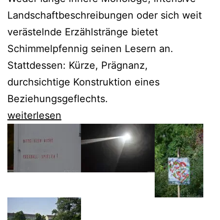
Landschaftbeschreibungen oder sich weit
verästelnde Erzählstränge bietet
Schimmelpfennig seinen Lesern an.
Stattdessen: Kürze, Prägnanz,
durchsichtige Konstruktion eines
Beziehungsgeflechts.
Roland
weiterlesen
Schimmelpfennig
und
der
„lonesome
wolf“
in