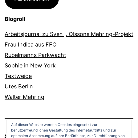
Blogroll
Arbeitsjournal zu Sven j. Olssons Mehring-Projekt
Frau Indica aus FFO
Rubelmanns Parkwacht
Sophie in New York
Textweide
Utes Berlin
Walter Mehring
Auf dieser Website werden Cookies eingesetzt zur
benutzerfreundlichen Gestaltung des Internetauftritts und zur
ANDREAS OPPERMANN
optimalen Abstimmung auf Ihre Bedürfnisse, zur Durchführung von