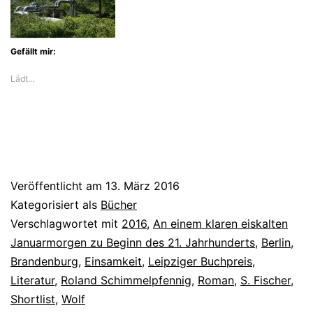
Berlin
und
Gefällt mir:
Brandenburg
Lädt…
Veröffentlicht am
13. März 2016
Kategorisiert als
Bücher
Verschlagwortet mit
2016
,
An einem klaren eiskalten
Januarmorgen zu Beginn des 21. Jahrhunderts
,
Berlin
,
Brandenburg
,
Einsamkeit
,
Leipziger Buchpreis
,
Literatur
,
Roland Schimmelpfennig
,
Roman
,
S. Fischer
,
Shortlist
,
Wolf