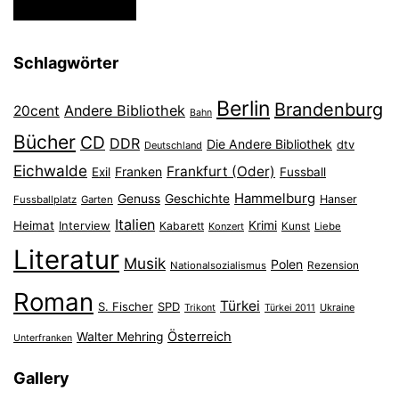
Schlagwörter
Berlin
Brandenburg
Andere Bibliothek
20cent
Bahn
Bücher
CD
DDR
Die Andere Bibliothek
dtv
Deutschland
Eichwalde
Frankfurt (Oder)
Franken
Exil
Fussball
Hammelburg
Genuss
Geschichte
Hanser
Fussballplatz
Garten
Italien
Heimat
Interview
Krimi
Kabarett
Konzert
Kunst
Liebe
Literatur
Musik
Polen
Nationalsozialismus
Rezension
Roman
Türkei
S. Fischer
SPD
Ukraine
Trikont
Türkei 2011
Österreich
Walter Mehring
Unterfranken
Gallery