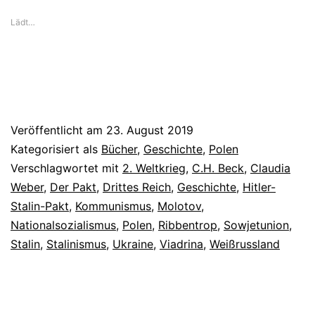
Lädt…
Veröffentlicht am
23. August 2019
Kategorisiert als
Bücher
,
Geschichte
,
Polen
Verschlagwortet mit
2. Weltkrieg
,
C.H. Beck
,
Claudia
Weber
,
Der Pakt
,
Drittes Reich
,
Geschichte
,
Hitler-
Stalin-Pakt
,
Kommunismus
,
Molotov
,
Nationalsozialismus
,
Polen
,
Ribbentrop
,
Sowjetunion
,
Stalin
,
Stalinismus
,
Ukraine
,
Viadrina
,
Weißrussland