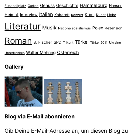
Hammelburg
Genuss
Geschichte
Hanser
Fussballplatz
Garten
Italien
Heimat
Interview
Krimi
Kabarett
Konzert
Kunst
Liebe
Literatur
Musik
Polen
Nationalsozialismus
Rezension
Roman
Türkei
S. Fischer
SPD
Ukraine
Trikont
Türkei 2011
Österreich
Walter Mehring
Unterfranken
Gallery
Blog via E-Mail abonnieren
Gib Deine E-Mail-Adresse an, um diesen Blog zu