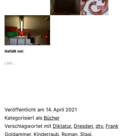
Zwangsadoption
in
der
DDR
Gefällt mir:
Lädt…
Veröffentlicht am
14. April 2021
Kategorisiert als
Bücher
Verschlagwortet mit
Diktatur
,
Dresden
,
dtv
,
Frank
Goldammer
,
Kinderraub
,
Roman
,
Stasi
,