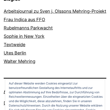
Arbeitsjournal zu Sven j. Olssons Mehring-Projekt
Frau Indica aus FFO
Rubelmanns Parkwacht
Sophie in New York
Textweide
Utes Berlin
Walter Mehring
Auf dieser Website werden Cookies eingesetzt zur
benutzerfreundlichen Gestaltung des Internetauftritts und zur
ANDREAS OPPERMANN
optimalen Abstimmung auf Ihre Bedürfnisse, zur Durchführung von
Reichweitenmessungen. Einzelheiten über die eingesetzten Cookies
und die Möglichkeit, diese abzulehnen, finden Sie in unseren
Datenschutz
Datenschutzhinweisen. Durch die Nutzung unserer Website erklären
Sie sich mit diesem Einsatz von Cookies einverstanden.
Cookie