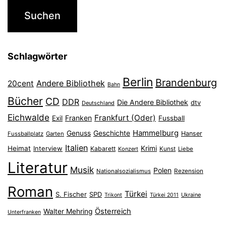
Schlagwörter
Berlin
Brandenburg
Andere Bibliothek
20cent
Bahn
Bücher
CD
DDR
Die Andere Bibliothek
dtv
Deutschland
Eichwalde
Frankfurt (Oder)
Franken
Exil
Fussball
Hammelburg
Genuss
Geschichte
Hanser
Fussballplatz
Garten
Italien
Heimat
Interview
Krimi
Kabarett
Konzert
Kunst
Liebe
Literatur
Musik
Polen
Nationalsozialismus
Rezension
Roman
Türkei
S. Fischer
SPD
Ukraine
Trikont
Türkei 2011
Österreich
Walter Mehring
Unterfranken