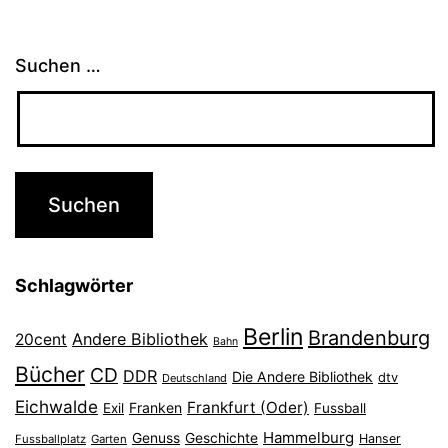
Suchen …
Schlagwörter
Berlin
Brandenburg
Andere Bibliothek
20cent
Bahn
Bücher
CD
DDR
Die Andere Bibliothek
dtv
Deutschland
Eichwalde
Frankfurt (Oder)
Franken
Exil
Fussball
Hammelburg
Genuss
Geschichte
Hanser
Fussballplatz
Garten