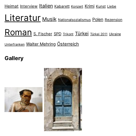
Italien
Heimat
Interview
Krimi
Kabarett
Konzert
Kunst
Liebe
Literatur
Musik
Polen
Nationalsozialismus
Rezension
Roman
Türkei
S. Fischer
SPD
Ukraine
Trikont
Türkei 2011
Österreich
Walter Mehring
Unterfranken
Gallery