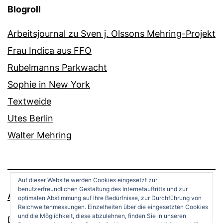
Blogroll
Arbeitsjournal zu Sven j. Olssons Mehring-Projekt
Frau Indica aus FFO
Rubelmanns Parkwacht
Sophie in New York
Textweide
Utes Berlin
Walter Mehring
Auf dieser Website werden Cookies eingesetzt zur
benutzerfreundlichen Gestaltung des Internetauftritts und zur
ANDREAS OPPERMANN
optimalen Abstimmung auf Ihre Bedürfnisse, zur Durchführung von
Reichweitenmessungen. Einzelheiten über die eingesetzten Cookies
und die Möglichkeit, diese abzulehnen, finden Sie in unseren
Datenschutz