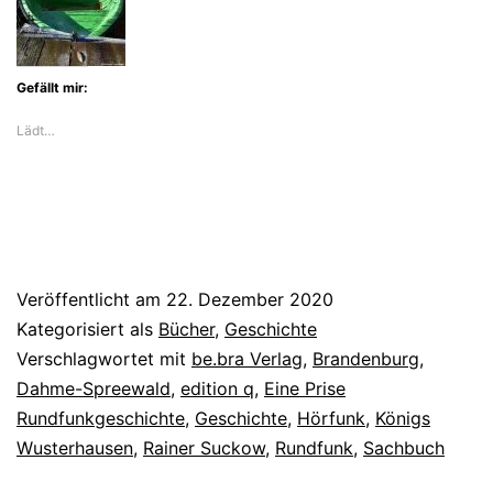
Geschichten
Gefällt mir:
Lädt…
Veröffentlicht am
22. Dezember 2020
Kategorisiert als
Bücher
,
Geschichte
Verschlagwortet mit
be.bra Verlag
,
Brandenburg
,
Dahme-Spreewald
,
edition q
,
Eine Prise
Rundfunkgeschichte
,
Geschichte
,
Hörfunk
,
Königs
Wusterhausen
,
Rainer Suckow
,
Rundfunk
,
Sachbuch