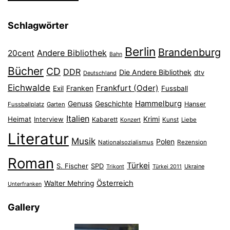
Schlagwörter
Berlin
Brandenburg
Andere Bibliothek
20cent
Bahn
Bücher
CD
DDR
Die Andere Bibliothek
dtv
Deutschland
Eichwalde
Frankfurt (Oder)
Franken
Exil
Fussball
Hammelburg
Genuss
Geschichte
Hanser
Fussballplatz
Garten
Italien
Heimat
Interview
Krimi
Kabarett
Konzert
Kunst
Liebe
Literatur
Musik
Polen
Nationalsozialismus
Rezension
Roman
Türkei
S. Fischer
SPD
Ukraine
Trikont
Türkei 2011
Österreich
Walter Mehring
Unterfranken
Gallery