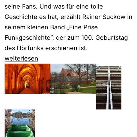
seine Fans. Und was für eine tolle
Geschichte es hat, erzählt Rainer Suckow in
seinem kleinen Band „Eine Prise
Funkgeschichte“, der zum 100. Geburtstag
des Hörfunks erschienen ist.
Rainer
weiterlesen
Suckow
feiert
100
Jahre
Rundfunk
mit
50