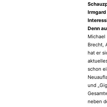
Schauzp
Irmgard 
Interess
Denn au
Michael 
Brecht, 
hat er s
aktuelle
schon ei
Neuaufl
und „Gig
Gesamtwe
neben d