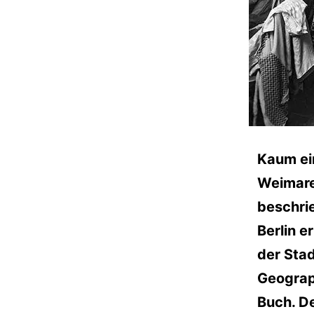
Kaum ei
Weimare
beschrie
Berlin e
der Stad
Geograp
Buch. D