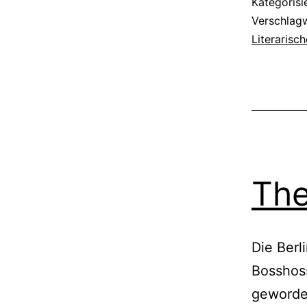
Kategorisi
Verschlag
Literarisc
The
Die Berl
Bosshoss
geworden