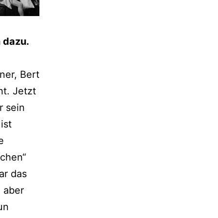
h dazu.
ner, Bert
t. Jetzt
r sein
ist
e
dchen“
ar das
 aber
un