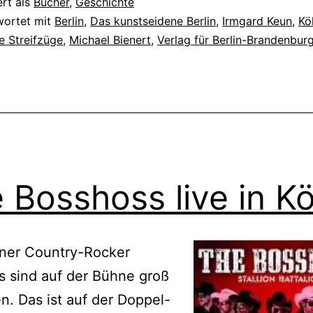
ert als
Bücher
,
Geschichte
wortet mit
Berlin
,
Das kunstseidene Berlin
,
Irmgard Keun
,
Kö
he Streifzüge
,
Michael Bienert
,
Verlag für Berlin-Brandenbur
 Bosshoss live in Kö
iner Country-Rocker
 sind auf der Bühne groß
. Das ist auf der Doppel-