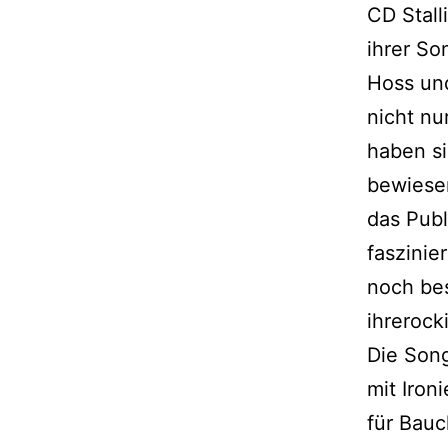
CD Stall
ihrer So
Hoss un
nicht nu
haben si
bewiesen
das Publ
faszinie
noch bes
ihrerock
Die Song
mit Iron
für Bauc