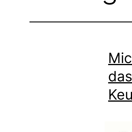
Mic
das
Ke