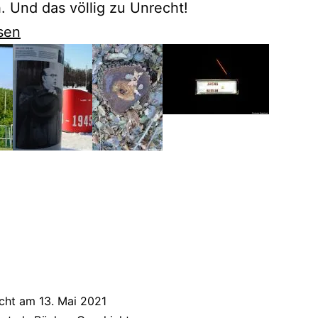
 Und das völlig zu Unrecht!
sen
t
icht am
13. Mai 2021