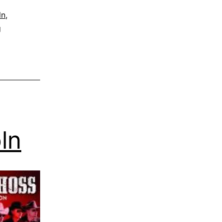
ln
,
g
ln