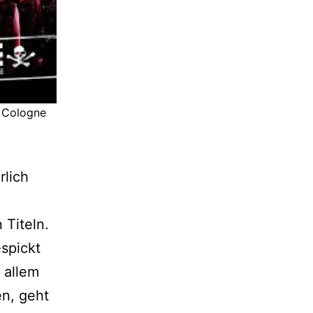
m Cologne
rlich
 Titeln.
spickt
 allem
en, geht