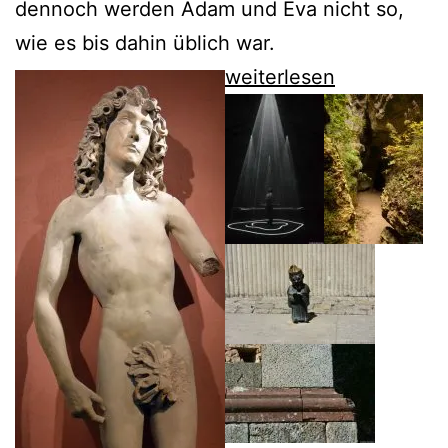
dennoch werden Adam und Eva nicht so,
wie es bis dahin üblich war.
Christoph
weiterlesen
Pilz
erzählt
von
den
Nackten
des
Tilman
Riemenschneider