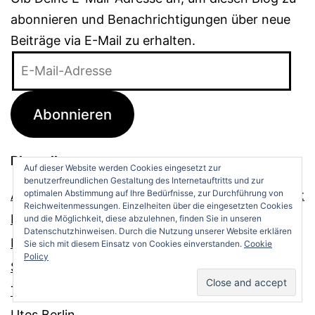
abonnieren und Benachrichtigungen über neue
Beiträge via E-Mail zu erhalten.
E-
Mail-
Adresse
Abonnieren
Blogroll
Auf dieser Website werden Cookies eingesetzt zur
benutzerfreundlichen Gestaltung des Internetauftritts und zur
optimalen Abstimmung auf Ihre Bedürfnisse, zur Durchführung von
Arbeitsjournal zu Sven j. Olssons Mehring-Projekt
Reichweitenmessungen. Einzelheiten über die eingesetzten Cookies
Frau Indica aus FFO
und die Möglichkeit, diese abzulehnen, finden Sie in unseren
Datenschutzhinweisen. Durch die Nutzung unserer Website erklären
Rubelmanns Parkwacht
Sie sich mit diesem Einsatz von Cookies einverstanden.
Cookie
Policy
Sophie in New York
Textweide
Utes Berlin