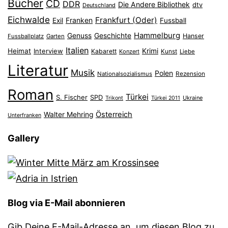
Bücher
CD
DDR
Die Andere Bibliothek
dtv
Deutschland
Eichwalde
Frankfurt (Oder)
Franken
Exil
Fussball
Hammelburg
Genuss
Geschichte
Hanser
Fussballplatz
Garten
Italien
Heimat
Interview
Krimi
Kabarett
Konzert
Kunst
Liebe
Literatur
Musik
Polen
Nationalsozialismus
Rezension
Roman
Türkei
S. Fischer
SPD
Ukraine
Trikont
Türkei 2011
Österreich
Walter Mehring
Unterfranken
Gallery
Blog via E-Mail abonnieren
Gib Deine E-Mail-Adresse an, um diesen Blog zu