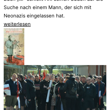
Suche nach einem Mann, der sich mit
Neonazis eingelassen hat.
Friedrich
weiterlesen
Ani
schickt
Tabor
Süden
in
den
Neonazi-
Sumpf