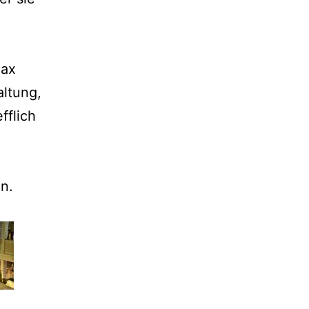
Max
altung,
fflich
n.