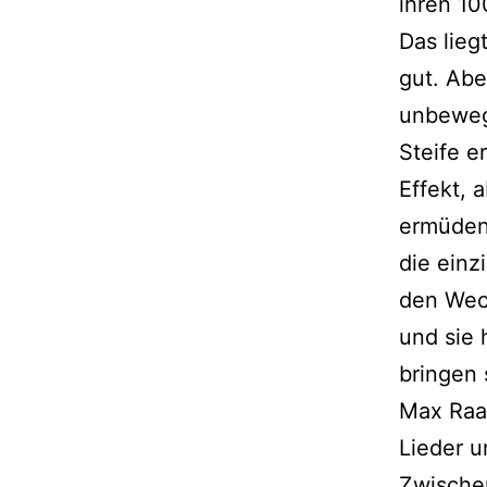
ihren 10
Das lieg
gut. Abe
unbewegl
Steife e
Effekt, 
ermüdend
die einz
den Wech
und sie 
bringen 
Max Raab
Lieder u
Zwische