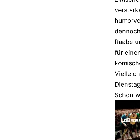
verstärk
humorvol
dennoch 
Raabe un
für ein
komisch
Vielleic
Diensta
Schön w