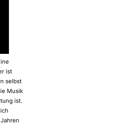
Eine
r ist
n selbst
die Musik
ung ist.
lich
 Jahren