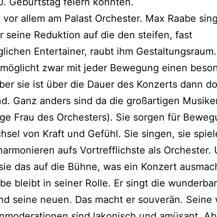
0. Geburtstag feiern könnten.
t vor allem am Palast Orchester. Max Raabe sin
r seine Reduktion auf die den steifen, fast
ichen Entertainer, raubt ihm Gestaltungsraum
rmöglicht zwar mit jeder Bewegung einen beso
aber sie ist über die Dauer des Konzerts dann d
. Ganz anders sind da die großartigen Musike
ige Frau des Orchesters). Sie sorgen für Beweg
sel von Kraft und Gefühl. Sie singen, sie spiel
harmonieren aufs Vortrefflichste als Orchester.
sie das auf die Bühne, was ein Konzert ausmac
e bleibt in seiner Rolle. Er singt die wunderba
nd seine neuen. Das macht er souverän. Seine
nmoderationen sind lakonisch und amüsant. Ab