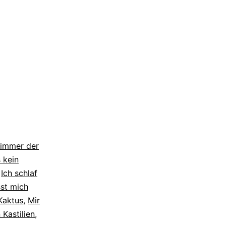
immer der
s kein
,
Ich schlaf
st mich
Kaktus
,
Mir
 Kastilien
,