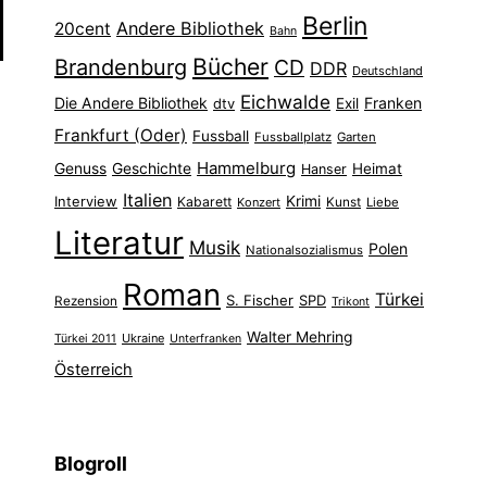
Berlin
Andere Bibliothek
20cent
Bahn
Bücher
Brandenburg
CD
DDR
Deutschland
Eichwalde
Die Andere Bibliothek
Franken
dtv
Exil
Frankfurt (Oder)
Fussball
Fussballplatz
Garten
Hammelburg
Genuss
Geschichte
Heimat
Hanser
Italien
Interview
Krimi
Kabarett
Konzert
Kunst
Liebe
Literatur
Musik
Polen
Nationalsozialismus
Roman
Türkei
S. Fischer
SPD
Rezension
Trikont
Walter Mehring
Ukraine
Türkei 2011
Unterfranken
Österreich
Blogroll