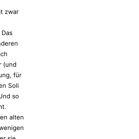
gt zwar
. Das
nderen
och
r (und
ung, für
en Soli
 Und so
ht.
ren alten
 wenigen
er sie