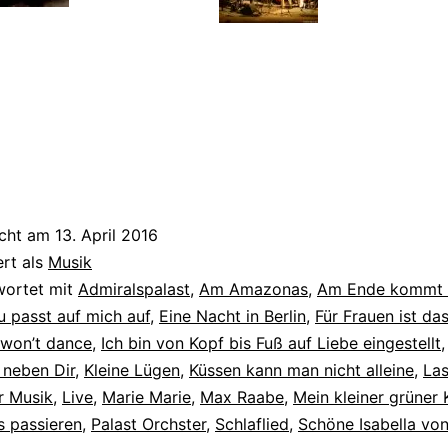
icht am
13. April 2016
ert als
Musik
wortet mit
Admiralspalast
,
Am Amazonas
,
Am Ende kommt 
u passt auf mich auf
,
Eine Nacht in Berlin
,
Für Frauen ist da
 won’t dance
,
Ich bin von Kopf bis Fuß auf Liebe eingestellt
 neben Dir
,
Kleine Lügen
,
Küssen kann man nicht alleine
,
Las
ör Musik
,
Live
,
Marie Marie
,
Max Raabe
,
Mein kleiner grüner 
s passieren
,
Palast Orchster
,
Schlaflied
,
Schöne Isabella von