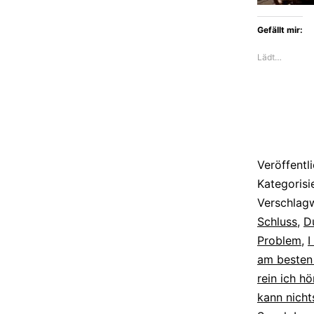
Gefällt mir:
Lädt…
Veröffentl
Kategorisi
Verschlag
Schluss
,
D
Problem
,
I
am besten
rein ich h
kann nicht