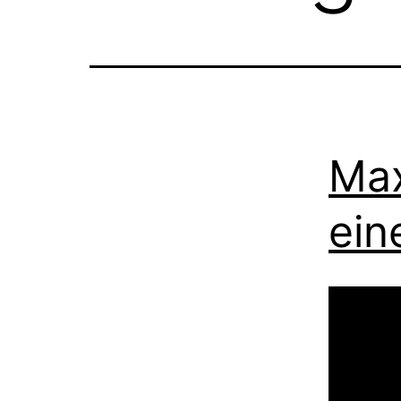
Max
ein