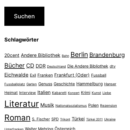
Schlagwörter
Berlin
Brandenburg
Andere Bibliothek
20cent
Bahn
Bücher
CD
DDR
Die Andere Bibliothek
dtv
Deutschland
Eichwalde
Frankfurt (Oder)
Franken
Exil
Fussball
Hammelburg
Genuss
Geschichte
Hanser
Fussballplatz
Garten
Italien
Heimat
Interview
Krimi
Kabarett
Konzert
Kunst
Liebe
Literatur
Musik
Polen
Nationalsozialismus
Rezension
Roman
Türkei
S. Fischer
SPD
Ukraine
Trikont
Türkei 2011
Österreich
Walter Mehring
Unterfranken