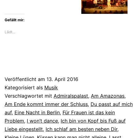
Gefällt mir:
Lädt…
Veröffentlicht am
13. April 2016
Kategorisiert als
Musik
Verschlagwortet mit
Admiralspalast
,
Am Amazonas
,
Am Ende kommt immer der Schluss
,
Du passt auf mich
auf
,
Eine Nacht in Berlin
,
Für Frauen ist das kein
Problem
,
I won’t dance
,
Ich bin von Kopf bis Fuß auf
Liebe eingestellt
,
Ich schlaf am besten neben Dir
,
Kleine Lügen
,
Küssen kann man nicht alleine
,
Lasst