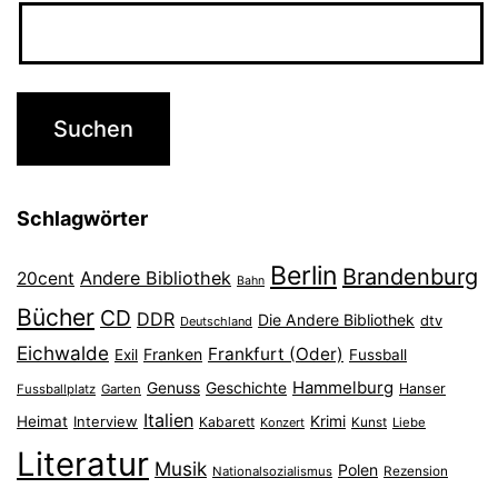
Schlagwörter
Berlin
Brandenburg
Andere Bibliothek
20cent
Bahn
Bücher
CD
DDR
Die Andere Bibliothek
dtv
Deutschland
Eichwalde
Frankfurt (Oder)
Franken
Exil
Fussball
Hammelburg
Genuss
Geschichte
Hanser
Fussballplatz
Garten
Italien
Heimat
Interview
Krimi
Kabarett
Konzert
Kunst
Liebe
Literatur
Musik
Polen
Nationalsozialismus
Rezension