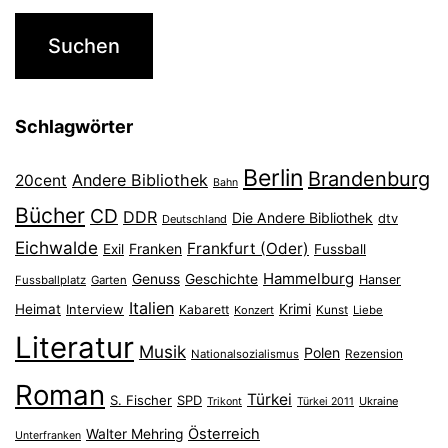
Schlagwörter
Berlin
Brandenburg
Andere Bibliothek
20cent
Bahn
Bücher
CD
DDR
Die Andere Bibliothek
dtv
Deutschland
Eichwalde
Frankfurt (Oder)
Franken
Exil
Fussball
Hammelburg
Genuss
Geschichte
Hanser
Fussballplatz
Garten
Italien
Heimat
Interview
Krimi
Kabarett
Konzert
Kunst
Liebe
Literatur
Musik
Polen
Nationalsozialismus
Rezension
Roman
Türkei
S. Fischer
SPD
Ukraine
Trikont
Türkei 2011
Österreich
Walter Mehring
Unterfranken