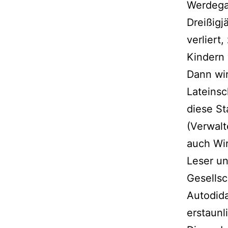
Werdega
Dreißigj
verliert
Kindern 
Dann wir
Lateinsc
diese St
(Verwal
auch Wir
Leser un
Gesellsc
Autodid
erstaunl