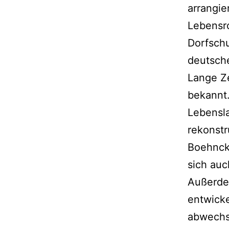
arrangie
Lebensr
Dorfschu
deutsche
Lange Z
bekannt.
Lebensla
rekonstr
Boehnck
sich au
Außerde
entwicke
abwechs