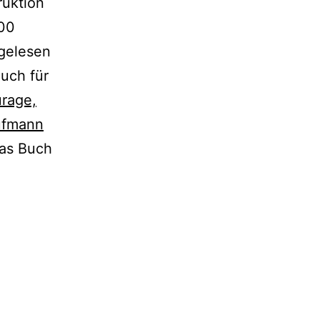
ruktion
500
gelesen
uch für
urage,
ufmann
das Buch