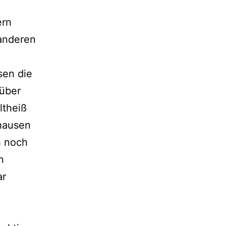
ern
 anderen
sen die
 über
ltheiß
hausen
h noch
n
ar