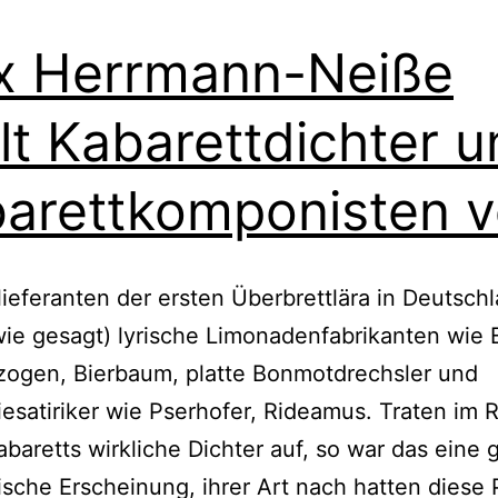
x Herrmann-Neiße
llt Kabarettdichter 
arettkomponisten v
lieferanten der ersten Überbrettlära in Deutsch
ie gesagt) lyrische Limonadenfabrikanten wie 
zogen, Bierbaum, platte Bonmotdrechsler und
satiriker wie Pserhofer, Rideamus. Traten im
abaretts wirkliche Dichter auf, so war das eine 
sche Erscheinung, ihrer Art nach hatten diese