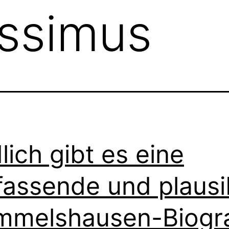
issimus
lich gibt es eine
assende und plausi
mmelshausen-Biogra