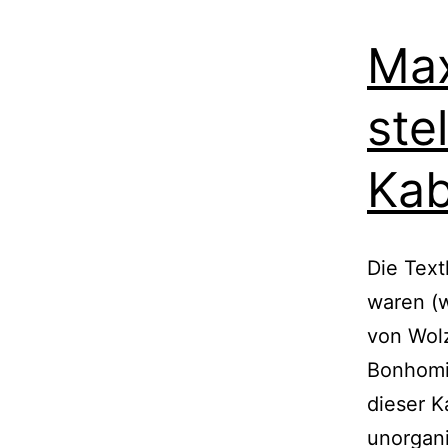
Ma
ste
Kab
Die Text
waren (w
von Wol
Bonhomie
dieser K
unorgani