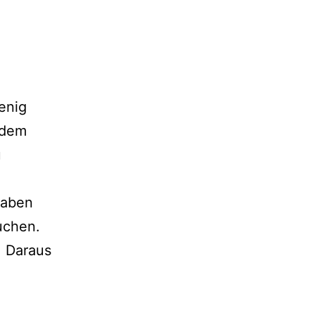
enig
 dem
u
haben
uchen.
. Daraus