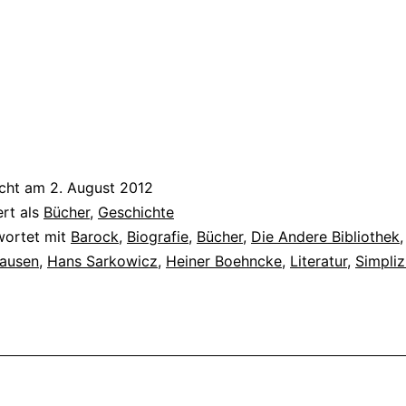
icht am
2. August 2012
ert als
Bücher
,
Geschichte
wortet mit
Barock
,
Biografie
,
Bücher
,
Die Andere Bibliothek
ausen
,
Hans Sarkowicz
,
Heiner Boehncke
,
Literatur
,
Simpliz