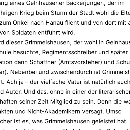
ng eines Gelnhausener Bäckerjungen, der im
ährigen Krieg beim Sturm der Stadt wohl die Elt
, zum Onkel nach Hanau flieht und von dort mit
von Soldaten entführt wird.
d dieser Grimmelshausen, der wohl in Gelnhau
hule besuchte, Regimentsschreiber und später
ation dann Schaffner (Amtsvorsteher) und Schu
ter). Nebenbei und zwischendurch ist Grimmels
t. Ach ja – der vielfache Vater ist natürlich auc
d Autor. Und das, ohne in einer der literarische
haften seiner Zeit Mitglied zu sein. Denn die w
akten und Nicht-Akademikern versagt. Umso
icher ist es, was Grimmelshausen geleistet hat.