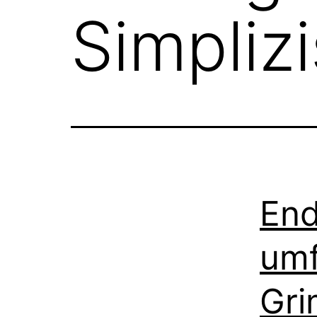
Simpliz
End
umf
Gri