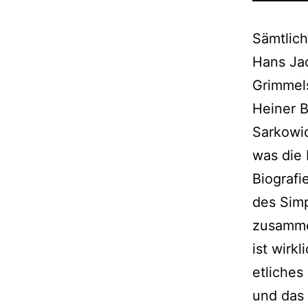
Sämtlic
Hans Jac
Grimmel
Heiner 
Sarkowic
was die 
Biografi
des Simp
zusamme
ist wirk
etliches 
und das