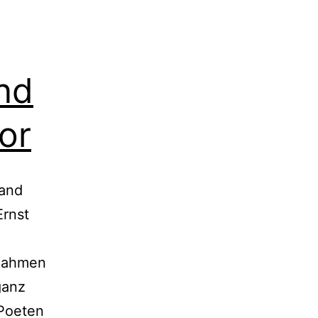
und
or
land
Ernst
 Rahmen
ganz
 Poeten