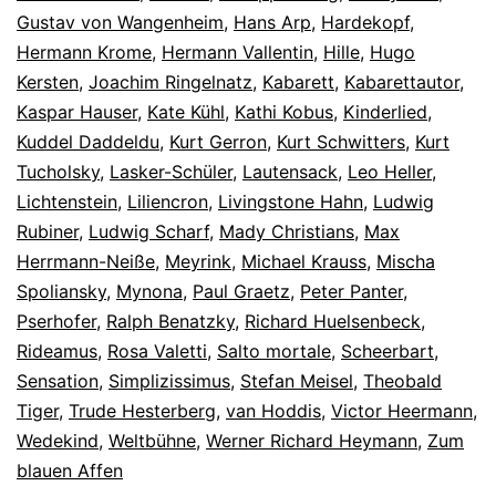
Gustav von Wangenheim
,
Hans Arp
,
Hardekopf
,
Hermann Krome
,
Hermann Vallentin
,
Hille
,
Hugo
Kersten
,
Joachim Ringelnatz
,
Kabarett
,
Kabarettautor
,
Kaspar Hauser
,
Kate Kühl
,
Kathi Kobus
,
Kinderlied
,
Kuddel Daddeldu
,
Kurt Gerron
,
Kurt Schwitters
,
Kurt
Tucholsky
,
Lasker-Schüler
,
Lautensack
,
Leo Heller
,
Lichtenstein
,
Liliencron
,
Livingstone Hahn
,
Ludwig
Rubiner
,
Ludwig Scharf
,
Mady Christians
,
Max
Herrmann-Neiße
,
Meyrink
,
Michael Krauss
,
Mischa
Spoliansky
,
Mynona
,
Paul Graetz
,
Peter Panter
,
Pserhofer
,
Ralph Benatzky
,
Richard Huelsenbeck
,
Rideamus
,
Rosa Valetti
,
Salto mortale
,
Scheerbart
,
Sensation
,
Simplizissimus
,
Stefan Meisel
,
Theobald
Tiger
,
Trude Hesterberg
,
van Hoddis
,
Victor Heermann
,
Wedekind
,
Weltbühne
,
Werner Richard Heymann
,
Zum
blauen Affen