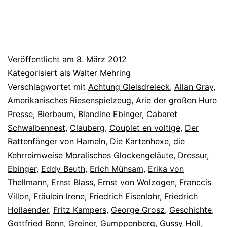
Veröffentlicht am
8. März 2012
Kategorisiert als
Walter Mehring
Verschlagwortet mit
Achtung Gleisdreieck
,
Allan Gray
,
Amerikanisches Riesenspielzeug
,
Arie der großen Hure
Presse
,
Bierbaum
,
Blandine Ebinger
,
Cabaret
Schwalbennest
,
Clauberg
,
Couplet en voltige
,
Der
Rattenfänger von Hameln
,
Die Kartenhexe
,
die
Kehrreimweise Moralisches Glockengeläute
,
Dressur
,
Ebinger
,
Eddy Beuth
,
Erich Mühsam
,
Erika von
Thellmann
,
Ernst Blass
,
Ernst von Wolzogen
,
Franccis
Villon
,
Fräulein lrene
,
Friedrich Eisenlohr
,
Friedrich
Hollaender
,
Fritz Kampers
,
George Grosz
,
Geschichte
,
Gottfried Benn
,
Greiner
,
Gumppenberg
,
Gussy Holl
,