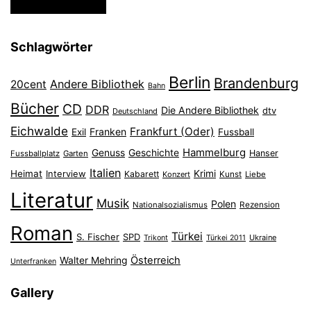
Schlagwörter
Berlin
Brandenburg
Andere Bibliothek
20cent
Bahn
Bücher
CD
DDR
Die Andere Bibliothek
dtv
Deutschland
Eichwalde
Frankfurt (Oder)
Franken
Exil
Fussball
Hammelburg
Genuss
Geschichte
Hanser
Fussballplatz
Garten
Italien
Heimat
Interview
Krimi
Kabarett
Konzert
Kunst
Liebe
Literatur
Musik
Polen
Nationalsozialismus
Rezension
Roman
Türkei
S. Fischer
SPD
Ukraine
Trikont
Türkei 2011
Österreich
Walter Mehring
Unterfranken
Gallery