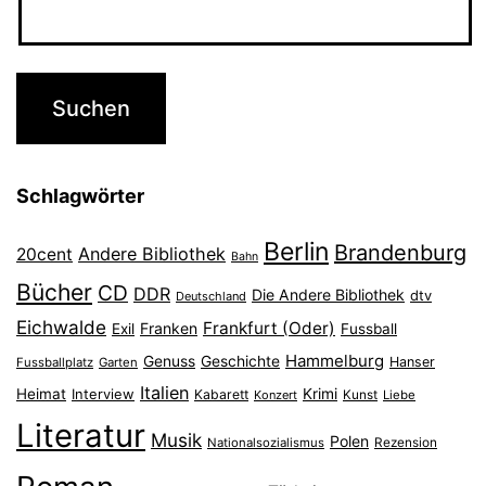
Schlagwörter
Berlin
Brandenburg
Andere Bibliothek
20cent
Bahn
Bücher
CD
DDR
Die Andere Bibliothek
dtv
Deutschland
Eichwalde
Frankfurt (Oder)
Franken
Exil
Fussball
Hammelburg
Genuss
Geschichte
Hanser
Fussballplatz
Garten
Italien
Heimat
Interview
Krimi
Kabarett
Konzert
Kunst
Liebe
Literatur
Musik
Polen
Nationalsozialismus
Rezension