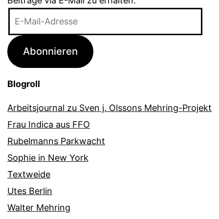
Beiträge via E-Mail zu erhalten.
E-
Mail-
Adresse
Abonnieren
Blogroll
Arbeitsjournal zu Sven j. Olssons Mehring-Projekt
Frau Indica aus FFO
Rubelmanns Parkwacht
Sophie in New York
Textweide
Utes Berlin
Walter Mehring