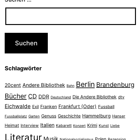
Schlagwörter
Berlin
Brandenburg
Andere Bibliothek
20cent
Bahn
Bücher
CD
DDR
Die Andere Bibliothek
dtv
Deutschland
Eichwalde
Frankfurt (Oder)
Franken
Exil
Fussball
Hammelburg
Genuss
Geschichte
Hanser
Fussballplatz
Garten
Italien
Heimat
Interview
Krimi
Kabarett
Konzert
Kunst
Liebe
Literatur
Musik
Polen
Nationalsozialismus
Rezension