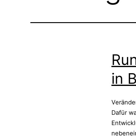
Run
in 
Verände
Dafür wa
Entwickl
nebenein