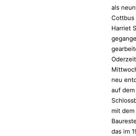
als neun
Cottbus 
Harriet 
gegangen
gearbeit
Oderzeit
Mittwoch
neu entd
auf dem 
Schlossb
mit dem 
Baureste
das im 1