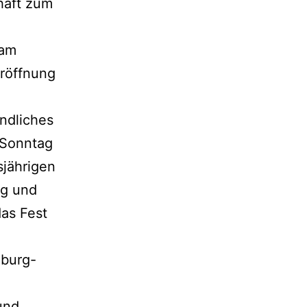
haft zum
 am
röffnung
endliches
 Sonntag
sjährigen
rg und
das Fest
nburg-
und