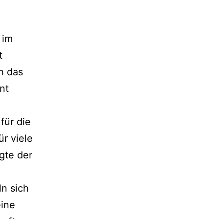
 im
t
h das
nt
für die
ür viele
gte der
ln sich
eine