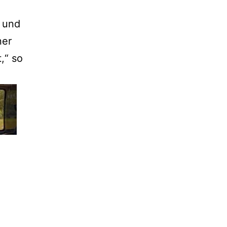
 und
ner
,“ so