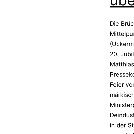
übe
Die Brü
Mittelpu
(Uckerma
20. Jubi
Matthias
Presseko
Feier vo
märkisc
Minister
Deindust
in der S