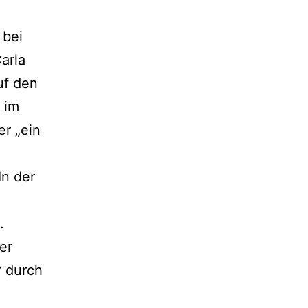
 bei
arla
Auf den
r im
er „ein
In der
.
er
 durch