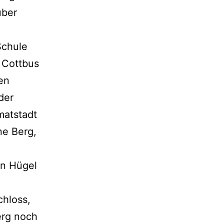
über
Schule
 Cottbus
en
der
matstadt
ne Berg,
n
en Hügel
chloss,
erg noch