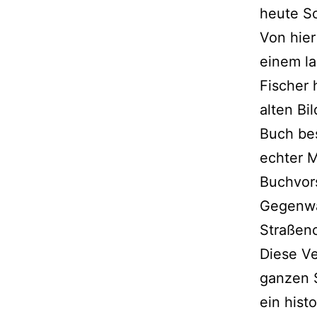
heute S
Von hier
einem la
Fischer 
alten Bi
Buch bes
echter M
Buchvors
Gegenwar
Straßenc
Diese V
ganzen 
ein hist