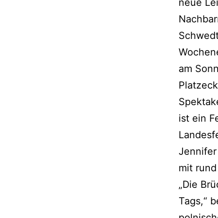
neue Lei
Nachbar
Schwedt
Wochene
am Sonna
Platzeck
Spektak
ist ein 
Landesf
Jennifer
mit rund
„Die Brü
Tags,“ b
polnisch