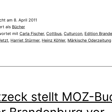
icht am
8. April 2011
ert als
Bücher
wortet mit
Carla Fischer
,
Cottbus
,
Culturcon
,
Edition Brand
Jetzt
,
Harriet Stürmer
,
Heinz Köhler
,
Märkische Oderzeitung
tzeck stellt MOZ-Bu