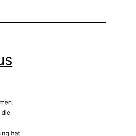
us
mmen.
 die
ung hat