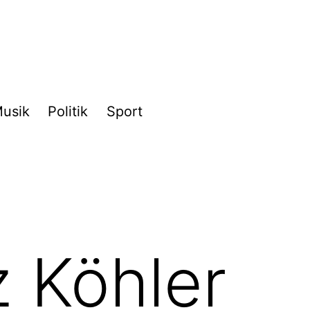
usik
Politik
Sport
 Köhler