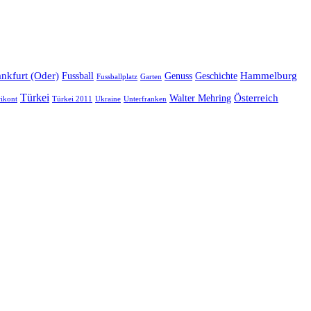
ankfurt (Oder)
Hammelburg
Fussball
Genuss
Geschichte
Fussballplatz
Garten
Türkei
Österreich
Walter Mehring
Ukraine
ikont
Türkei 2011
Unterfranken