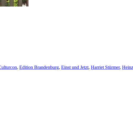
Culturcon
,
Edition Brandenburg
,
Einst und Jetzt
,
Harriet Stürmer
,
Heinz