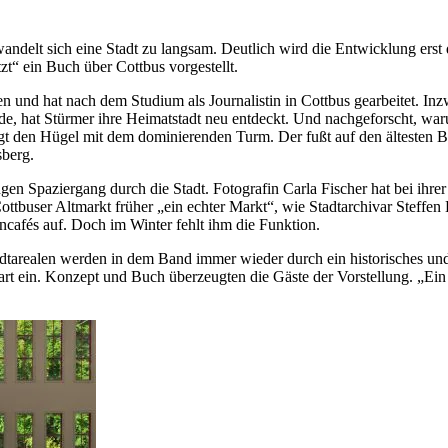
lt sich eine Stadt zu langsam. Deutlich wird die Entwicklung erst 
t“ ein Buch über Cottbus vorgestellt.
gen und hat nach dem Studium als Journalistin in Cottbus gearbeitet. I
de, hat Stürmer ihre Heimatstadt neu entdeckt. Und nachgeforscht, waru
igt den Hügel mit dem dominierenden Turm. Der fußt auf den ältesten Ba
sberg.
en Spaziergang durch die Stadt. Fotografin Carla Fischer hat bei ihrer A
ttbuser Altmarkt früher „ein echter Markt“, wie Stadtarchivar Steffen
ncafés auf. Doch im Winter fehlt ihm die Funktion.
realen werden in dem Band immer wieder durch ein historisches und ei
 ein. Konzept und Buch überzeugten die Gäste der Vorstellung. „Ein sc