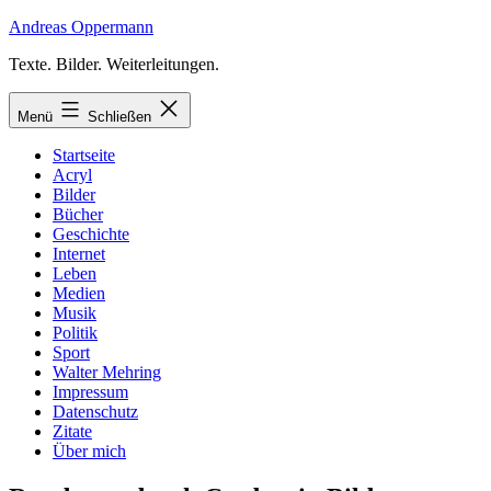
Zum
Andreas Oppermann
Inhalt
Texte. Bilder. Weiterleitungen.
springen
Menü
Schließen
Startseite
Acryl
Bilder
Bücher
Geschichte
Internet
Leben
Medien
Musik
Politik
Sport
Walter Mehring
Impressum
Datenschutz
Zitate
Über mich