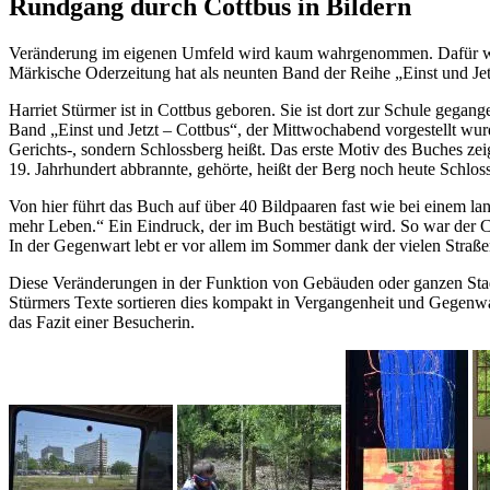
Rundgang durch Cottbus in Bildern
Veränderung im eigenen Umfeld wird kaum wahrgenommen. Dafür wande
Märkische Oderzeitung hat als neunten Band der Reihe „Einst und Jetz
Harriet Stürmer ist in Cottbus geboren. Sie ist dort zur Schule gegan
Band „Einst und Jetzt – Cottbus“, der Mittwochabend vorgestellt wur
Gerichts-, sondern Schlossberg heißt. Das erste Motiv des Buches ze
19. Jahrhundert abbrannte, gehörte, heißt der Berg noch heute Schlos
Von hier führt das Buch auf über 40 Bildpaaren fast wie bei einem lang
mehr Leben.“ Ein Eindruck, der im Buch bestätigt wird. So war der Co
In der Gegenwart lebt er vor allem im Sommer dank der vielen Straße
Diese Veränderungen in der Funktion von Gebäuden oder ganzen Stadta
Stürmers Texte sortieren dies kompakt in Vergangenheit und Gegenwart
das Fazit einer Besucherin.