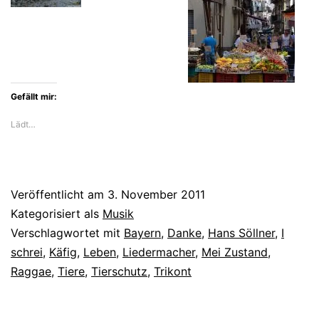
Gefällt mir:
Lädt…
Veröffentlicht am
3. November 2011
Kategorisiert als
Musik
Verschlagwortet mit
Bayern
,
Danke
,
Hans Söllner
,
I
schrei
,
Käfig
,
Leben
,
Liedermacher
,
Mei Zustand
,
Raggae
,
Tiere
,
Tierschutz
,
Trikont