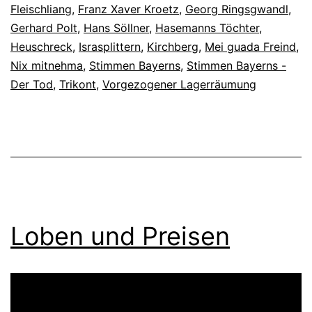
Fleischliang
,
Franz Xaver Kroetz
,
Georg Ringsgwandl
,
Gerhard Polt
,
Hans Söllner
,
Hasemanns Töchter
,
Heuschreck
,
Israsplittern
,
Kirchberg
,
Mei guada Freind
,
Nix mitnehma
,
Stimmen Bayerns
,
Stimmen Bayerns -
Der Tod
,
Trikont
,
Vorgezogener Lagerräumung
Loben und Preisen