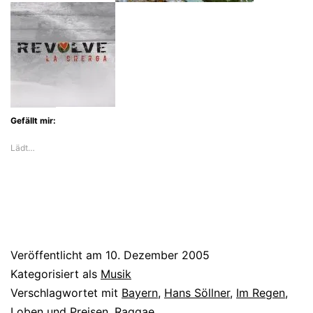
Gefällt mir:
Lädt…
Veröffentlicht am
10. Dezember 2005
Kategorisiert als
Musik
Verschlagwortet mit
Bayern
,
Hans Söllner
,
Im Regen
,
Loben und Preisen
,
Raggae