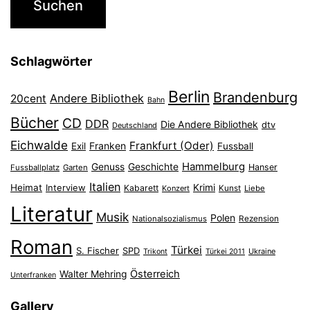
Schlagwörter
Berlin
Brandenburg
Andere Bibliothek
20cent
Bahn
Bücher
CD
DDR
Die Andere Bibliothek
dtv
Deutschland
Eichwalde
Frankfurt (Oder)
Franken
Exil
Fussball
Hammelburg
Genuss
Geschichte
Hanser
Fussballplatz
Garten
Italien
Heimat
Interview
Krimi
Kabarett
Konzert
Kunst
Liebe
Literatur
Musik
Polen
Nationalsozialismus
Rezension
Roman
Türkei
S. Fischer
SPD
Ukraine
Trikont
Türkei 2011
Österreich
Walter Mehring
Unterfranken
Gallery