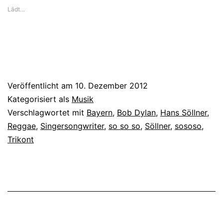
Lädt…
Veröffentlicht am
10. Dezember 2012
Kategorisiert als
Musik
Verschlagwortet mit
Bayern
,
Bob Dylan
,
Hans Söllner
,
Reggae
,
Singersongwriter
,
so so so
,
Söllner
,
sososo
,
Trikont