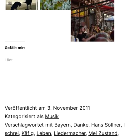
Gefällt mir:
Lädt…
Veröffentlicht am
3. November 2011
Kategorisiert als
Musik
Verschlagwortet mit
Bayern
,
Danke
,
Hans Söllner
,
I
schrei
,
Käfig
,
Leben
,
Liedermacher
,
Mei Zustand
,