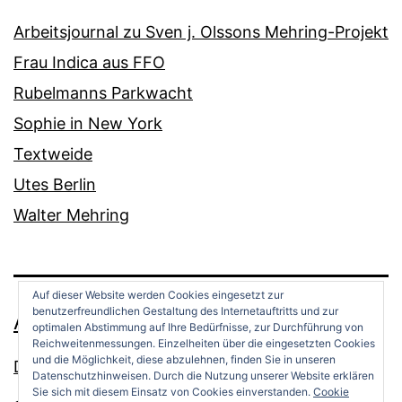
Arbeitsjournal zu Sven j. Olssons Mehring-Projekt
Frau Indica aus FFO
Rubelmanns Parkwacht
Sophie in New York
Textweide
Utes Berlin
Walter Mehring
Auf dieser Website werden Cookies eingesetzt zur
benutzerfreundlichen Gestaltung des Internetauftritts und zur
ANDREAS OPPERMANN
optimalen Abstimmung auf Ihre Bedürfnisse, zur Durchführung von
Reichweitenmessungen. Einzelheiten über die eingesetzten Cookies
und die Möglichkeit, diese abzulehnen, finden Sie in unseren
Datenschutz
Datenschutzhinweisen. Durch die Nutzung unserer Website erklären
Sie sich mit diesem Einsatz von Cookies einverstanden.
Cookie