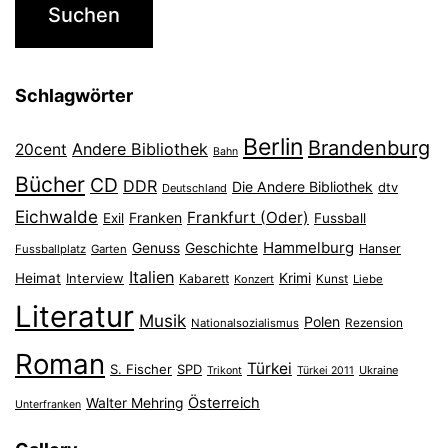
Schlagwörter
Berlin
Brandenburg
Andere Bibliothek
20cent
Bahn
Bücher
CD
DDR
Die Andere Bibliothek
dtv
Deutschland
Eichwalde
Frankfurt (Oder)
Franken
Exil
Fussball
Hammelburg
Genuss
Geschichte
Hanser
Fussballplatz
Garten
Italien
Heimat
Interview
Krimi
Kabarett
Konzert
Kunst
Liebe
Literatur
Musik
Polen
Nationalsozialismus
Rezension
Roman
Türkei
S. Fischer
SPD
Ukraine
Trikont
Türkei 2011
Österreich
Walter Mehring
Unterfranken