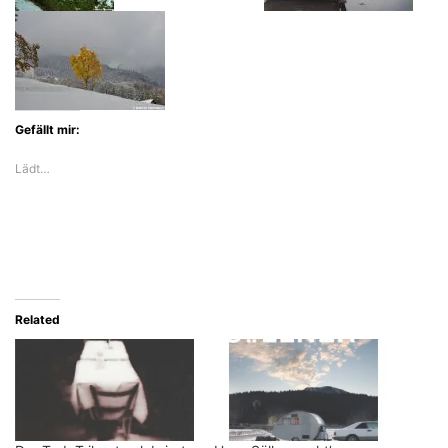
Gefällt mir:
Lädt…
Related