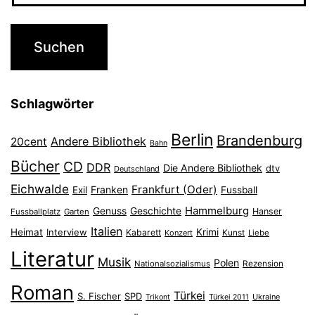
Schlagwörter
Berlin
Brandenburg
Andere Bibliothek
20cent
Bahn
Bücher
CD
DDR
Die Andere Bibliothek
dtv
Deutschland
Eichwalde
Frankfurt (Oder)
Franken
Exil
Fussball
Hammelburg
Genuss
Geschichte
Hanser
Fussballplatz
Garten
Italien
Heimat
Interview
Krimi
Kabarett
Konzert
Kunst
Liebe
Literatur
Musik
Polen
Nationalsozialismus
Rezension
Roman
Türkei
S. Fischer
SPD
Ukraine
Trikont
Türkei 2011