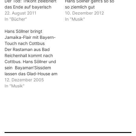
Der Tod: Trikont zelebriert
Hans Söllner geht’s so so
das Ende auf bayerisch
so ziemlich gut
22. August 2011
10. Dezember 2012
In "Bücher"
In "Musik"
Hans Söllner bringt
Jamaika-Flair mit Bayern-
Touch nach Cottbus
Der Rastaman aus Bad
Reichenhall kommt nach
Cottbus. Hans Söllner und
sein Bayaman’Sissdem
lassen das Glad-House am
Dienstag ab 21 Uhr
12. Dezember 2005
vibrieren. Söllner ist einer
In "Musik"
der Musiker, für die das
Live-Spielen die
Antriebskraft für das
künstlerische Schaffen ist.
Obwohl er schon auf die
50 zugeht, sind seine
Konzerte vor allem…